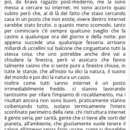
poi, da bravo ragazzo post-moderno, me la sono
messa a cercare su internet. mi sono accorto quasi
subito però che, al di là del fatto che stavo cercando
casa in un posto che non esiste, vivere dentro internet
sarebbe stato brutto. o quanto meno scomodo. tanto
per cominciare c’è sempre qualcuno sveglio che fa
casino a qualunque ora del giorno e della notte. poi
appena succede una qualunque fesseria arrivano
miliardi di uccellini sul balcone che cinguettano tutti la
stessa cosa. che uno potrebbe anche dire vai a
chiudere la finestra, però vi assicuro che fanno
talmente casino che si sente pure a finestre chiuse, in
tutte le stanze. che all’inizio tu dici la natura, il suono
del mondo e poi dici la natura un cazzo.
inoltre come tutti sanno internet è un posto
irrimediabilmente freddo. ci stanno lavorando
tantissimo per rifare l’impianto di riscaldamento, ma i
risultati ancora non sono buoni. praticamente stanno
coibentando tutto, isolano termicamente l’intero
sconfinato perimetro della rete. chi ristruttura internet
è gente seria, per carità, gente che ci tiene alle sorti del
pianeta, all’ambiente, che giustamente vuole tenere il
calore all’interno senza farlo uscire. come si dovrebbe