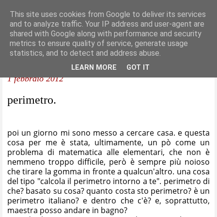
This site uses cookies from Google to deliver its services
and to analyze traffic. Your IP address and user-agent are
shared with Google along with performance and security
metrics to ensure quality of service, generate usage
statistics, and to detect and address abuse.
LEARN MORE
GOT IT
1 febbraio 2012
perimetro.
poi un giorno mi sono messo a cercare casa. e questa
cosa per me è stata, ultimamente, un pò come un
problema di matematica alle elementari, che non è
nemmeno troppo difficile, però è sempre più noioso
che tirare la gomma in fronte a qualcun'altro. una cosa
del tipo "calcola il perimetro intorno a te". perimetro di
che? basato su cosa? quanto costa sto perimetro? è un
perimetro italiano? e dentro che c'è? e, soprattutto,
maestra posso andare in bagno?