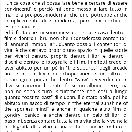
l’unica cosa che si possa fare bene è cercare di essere
convincenti) e perciò mi sono messo a fare tutto in
maniera pre-post-moderna. che uno potrebbe anche
semplicemente dire moderna, però poi rischia di
essere banale.
ed è finita che mi sono messo a cercare casa dentro i
film e dentro i libri. non che li considerassi contenitori
di annunci immobiliari, quanto possibili contenitori di
vita. è che cercavo proprio uno spazio in quelle storie
per viverci dentro. proprio dentro i libri e dentro i
dischi e dentro le fotografie e i film. in effetti credo di
aver abitato per un pò in “the suburbs” degli arcade
fire e in un libro di schopenauer e un altro di
saramago. e poi anche dentro “wow” dei verdena e in
diverse canzoni di dente, forse un album intero, ma
non ne sono sicuro. sicuramente non così a lungo
quanto “east to east” di sluban. lì è stato bello. poi ho
abitato un sacco di tempo in “the eternal sunshine of
the spotless mind” e anche in qualche altro film di
gondry. panico. e anche dentro un paio di libri di
pasolini. senza contare tutta la mia vita che la vivo nella
bibliografia di calvino. e una volta ho anche creduto di