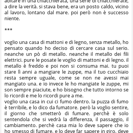
abitare in una chiacchierata, una serie di chiacchierate,
a dire la verità. si stava bene, era un posto caldo, vicino
al lavoro, lontano dal mare. poi però non è successo
niente.
***
voglio una casa di mattoni e di legno, senza metallo, ho
pensato quando ho deciso di cercare casa sul serio.
neanche un pò di metallo. neanche il metallo dei fili
elettrici. pure le posate le voglio di mattoni e di legno. il
metallo è freddo e poi non si consuma mai. tu puoi
stare lì anni a mangiare le zuppe, ma il tuo cucchiaio
resta sempre uguale, come se non ne avessi mai
mangiato una. e io invece le ho mangiate le zuppe, mi
son sempre piaciute, e ho bisogno che tutto intorno se
lo ricordi e me lo ricordi pure a me.
voglio una casa in cui ci fumo dentro. la puzza di fumo
è terribile, e lo dico da fumatore. però la voglio sentire,
il giorno che smetterò di fumare. perchè è solo
sentendola che si vedrà la differenza, il passaggio, il
cambiamento. perchè casa mia lo deve sapere che io
ho smesso di fumare, e lo deve far sapere in giro. deve