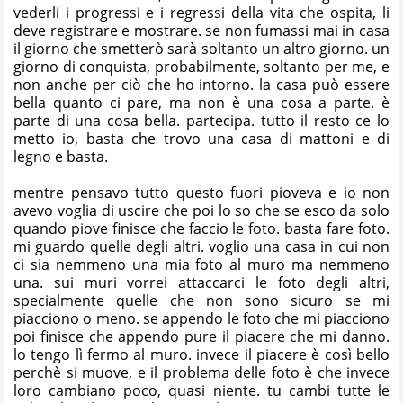
vederli i progressi e i regressi della vita che ospita, li
deve registrare e mostrare. se non fumassi mai in casa
il giorno che smetterò sarà soltanto un altro giorno. un
giorno di conquista, probabilmente, soltanto per me, e
non anche per ciò che ho intorno. la casa può essere
bella quanto ci pare, ma non è una cosa a parte. è
parte di una cosa bella. partecipa. tutto il resto ce lo
metto io, basta che trovo una casa di mattoni e di
legno e basta.
mentre pensavo tutto questo fuori pioveva e io non
avevo voglia di uscire che poi lo so che se esco da solo
quando piove finisce che faccio le foto. basta fare foto.
mi guardo quelle degli altri. voglio una casa in cui non
ci sia nemmeno una mia foto al muro ma nemmeno
una. sui muri vorrei attaccarci le foto degli altri,
specialmente quelle che non sono sicuro se mi
piacciono o meno. se appendo le foto che mi piacciono
poi finisce che appendo pure il piacere che mi danno.
lo tengo lì fermo al muro. invece il piacere è così bello
perchè si muove, e il problema delle foto è che invece
loro cambiano poco, quasi niente. tu cambi tutte le