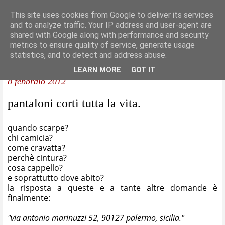
This site uses cookies from Google to deliver its services
and to analyze traffic. Your IP address and user-agent are
shared with Google along with performance and security
metrics to ensure quality of service, generate usage
statistics, and to detect and address abuse.
LEARN MORE
GOT IT
8 febbraio 2012
pantaloni corti tutta la vita.
quando scarpe?
chi camicia?
come cravatta?
perchè cintura?
cosa cappello?
e soprattutto dove abito?
la risposta a queste e a tante altre domande è
finalmente:
"via antonio marinuzzi 52, 90127 palermo, sicilia."