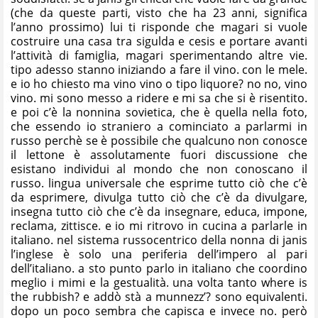
(che da queste parti, visto che ha 23 anni, significa
l’anno prossimo) lui ti risponde che magari si vuole
costruire una casa tra sigulda e cesis e portare avanti
l’attività di famiglia, magari sperimentando altre vie.
tipo adesso stanno iniziando a fare il vino. con le mele.
e io ho chiesto ma vino vino o tipo liquore? no no, vino
vino. mi sono messo a ridere e mi sa che si è risentito.
e poi c’è la nonnina sovietica, che è quella nella foto,
che essendo io straniero a cominciato a parlarmi in
russo perchè se è possibile che qualcuno non conosce
il lettone è assolutamente fuori discussione che
esistano individui al mondo che non conoscano il
russo. lingua universale che esprime tutto ciò che c’è
da esprimere, divulga tutto ciò che c’è da divulgare,
insegna tutto ciò che c’è da insegnare, educa, impone,
reclama, zittisce. e io mi ritrovo in cucina a parlarle in
italiano. nel sistema russocentrico della nonna di janis
l’inglese è solo una periferia dell’impero al pari
dell’italiano. a sto punto parlo in italiano che coordino
meglio i mimi e la gestualità. una volta tanto where is
the rubbish? e addò stà a munnezz’? sono equivalenti.
dopo un poco sembra che capisca e invece no. però