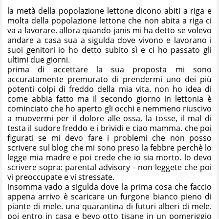
la metà della popolazione lettone dicono abiti a riga e
molta della popolazione lettone che non abita a riga ci
va a lavorare. allora quando janis mi ha detto se volevo
andare a casa sua a sigulda dove vivono e lavorano i
suoi genitori io ho detto subito sì e ci ho passato gli
ultimi due giorni.
prima di accettare la sua proposta mi sono
accuratamente premurato di prendermi uno dei più
potenti colpi di freddo della mia vita. non ho idea di
come abbia fatto ma il secondo giorno in lettonia è
cominciato che ho aperto gli occhi e nemmeno riuscivo
a muovermi per il dolore alle ossa, la tosse, il mal di
testa il sudore freddo e i brividi e ciao mamma. che poi
figurati se mi devo fare i problemi che non posso
scrivere sul blog che mi sono preso la febbre perchè lo
legge mia madre e poi crede che io sia morto. lo devo
scrivere sopra: parental advisory - non leggete che poi
vi preoccupate e vi stressate.
insomma vado a sigulda dove la prima cosa che faccio
appena arrivo è scaricare un furgone bianco pieno di
piante di mele. una quarantina di futuri alberi di mele.
poi entro in casa e bevo otto tisane in un pomeriggio