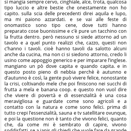
si mangia sempre cervo, cinghiale, alce, trota, qualcosa
tipo luccio e altre bestie che onestamente non ho
capito. sulla scia delle precedenti direi aquila e lupo,
ma mi paiono azzardati. e se vai alle feste di
onomastico sono tipo cene, dove tutti hanno
preparato cose buonissime e c’è pure un tacchino con
la frutta dentro. però nessuno si siede attorno ad un
tavolo e a quel punto realizzi che, cazzo, questi non
c’hanno i tavoli. cioè hanno tavoli da salotto alcuni
anche da cucina, ma non ci si siedono attorno, credo li
usino come appoggio generico e per imparare l’inglese.
mangiano un pò dove capita e quando capita. e in
questo posto pieno di nebbia perchè è autunno e
d’autunno è così, la gente può vivere felice, nonostante
la crisi, coltivando mele che poi finiscono nei succhi di
frutta a mela e banana coop. e questo non vuol dire
che vivere di povertà e di essenzialità è una cosa
meravigliosa e guardate come sono agricoli e a
contatto con la natura e come sono felici. prima di
tutto crepi l’essenzialità, sauna e tv satellitare ovunque,
e poi la questione non è tanto che vivono felici, quanto
che, da come mi è sembrato di capire, vivono
soddisfatti. se a janis gli chiedi che vuole fare da grande