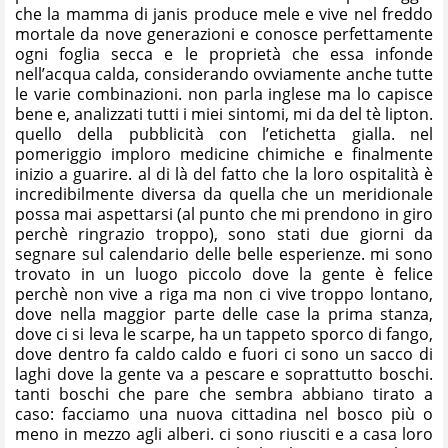
che la mamma di janis produce mele e vive nel freddo
mortale da nove generazioni e conosce perfettamente
ogni foglia secca e le proprietà che essa infonde
nell’acqua calda, considerando ovviamente anche tutte
le varie combinazioni. non parla inglese ma lo capisce
bene e, analizzati tutti i miei sintomi, mi da del tè lipton.
quello della pubblicità con l’etichetta gialla. nel
pomeriggio imploro medicine chimiche e finalmente
inizio a guarire. al di là del fatto che la loro ospitalità è
incredibilmente diversa da quella che un meridionale
possa mai aspettarsi (al punto che mi prendono in giro
perchè ringrazio troppo), sono stati due giorni da
segnare sul calendario delle belle esperienze. mi sono
trovato in un luogo piccolo dove la gente è felice
perchè non vive a riga ma non ci vive troppo lontano,
dove nella maggior parte delle case la prima stanza,
dove ci si leva le scarpe, ha un tappeto sporco di fango,
dove dentro fa caldo caldo e fuori ci sono un sacco di
laghi dove la gente va a pescare e soprattutto boschi.
tanti boschi che pare che sembra abbiano tirato a
caso: facciamo una nuova cittadina nel bosco più o
meno in mezzo agli alberi. ci sono riusciti e a casa loro