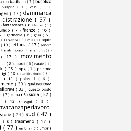
bucolico
basilicata
( 7 )
fia
( 1 )
)
bulgaria
( 3 )
casa
( 5 )
danimarca
agen
( 17 )
)
distrazione
( 57 )
fantascienza
( 6 )
 )
fashion
( 1 )
firenze
( 16 )
nufficio
( 7 )
germania
( 6 )
 2 )
gesù
( 5 )
islanda
( 2 )
l'aquila
ni
( 1 )
italia
( 1 )
lettonia
( 17 )
o
( 10 )
londra
matrimonio
( 4 )
memphis
( 2 )
 1 )
movimento
o
( 17 )
naif
( 8 )
napoli
( 6 )
natale
( 4 )
rk
( 23 )
opg
( 7 )
palermo
rigi
( 10 )
pianificazione
( 3 )
to
( 13 )
polaroid
( 6 )
camente
( 30 )
qualunquismo
ellibravi
( 33 )
questo posto
sicilia
( 22 )
te
( 7 )
roma
( 8 )
smi
( 13 )
sogni
( 5 )
nvacanzaperlavoro
sud
( 47 )
storie
( 24 )
trasimeno
( 17 )
mi
( 8 )
i
( 77 )
umbria
umbria
( 3 )