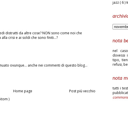
jazz
( 6 )
archivi
vedi distratti da altre cose? NON sono come noi che
la crisi e ai soldi che sono finiti...?
nota b
nel caso
dovessi i
tipo, tie
refusi, b
insinuato ovunque... anche nei commenti di questo blog...
nota m
tutti i te
Home page
Post più vecchio
pubblic
common
Atom )