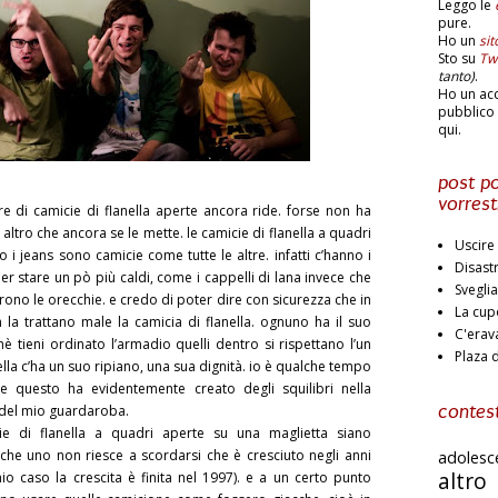
Leggo le
pure.
Ho un
si
Sto su
Twi
tanto)
.
Ho un ac
pubblico 
qui.
post po
vorrest
 di camicie di flanella aperte ancora ride. forse non ha
un altro che ancora se le mette. le camicie di flanella a quadri
Uscire 
 i jeans sono camicie come tutte le altre. infatti c’hanno i
Disast
er stare un pò più caldi, come i cappelli di lana invece che
Svegli
prono le orecchie. e credo di poter dire con sicurezza che in
La cup
n la trattano male la camicia di flanella. ognuno ha il suo
C'erav
tieni ordinato l’armadio quelli dentro si rispettano l’un
Plaza 
anella c’ha un suo ripiano, una sua dignità. io è qualche tempo
e questo ha evidentemente creato degli squilibri nella
 del mio guardaroba.
contest
ie di flanella a quadri aperte su una maglietta siano
che uno non riesce a scordarsi che è cresciuto negli anni
adoles
altr
 caso la crescita è finita nel 1997). e a un certo punto