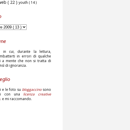
web
( 22 )
youth
( 14 )
o
ene
 in cui, durante la lettura,
mbatterti in errori di qualche
ni a mente che non si tratta di
ensì di ignoranza.
eglio
sti e le foto su
bloggaccino
sono
ati con una
licenza creative
s
. e mi raccomando.