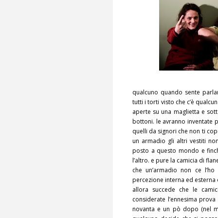
qualcuno quando sente parlare
tutti i torti visto che c’è qualc
aperte su una maglietta e sotto
bottoni. le avranno inventate p
quelli da signori che non ti co
un armadio gli altri vestiti no
posto a questo mondo e finchè 
l’altro. e pure la camicia di fl
che un’armadio non ce l’ho 
percezione interna ed esterna
allora succede che le camic
considerate l’ennesima prova 
novanta e un pò dopo (nel mio