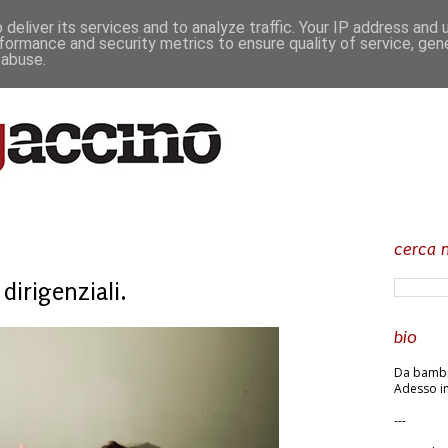
deliver its services and to analyze traffic. Your IP address and
formance and security metrics to ensure quality of service, ge
 abuse.
cerca n
dirigenziali.
bio
Da bambin
Adesso in
---