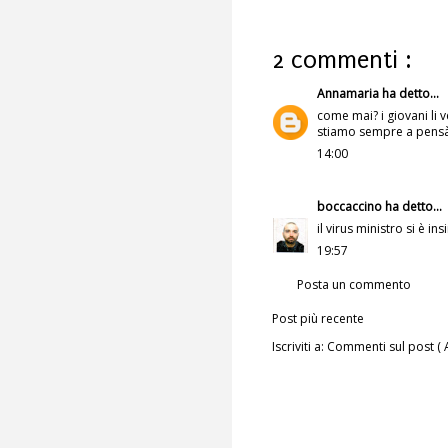
2 commenti :
Annamaria
ha detto...
come mai? i giovani li 
stiamo sempre a pensà al
14:00
boccaccino
ha detto...
il virus ministro si è 
19:57
Posta un commento
Post più recente
Iscriviti a:
Commenti sul post ( 