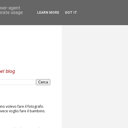
 user-agent
nerate usage
LEARN MORE
GOT IT
el blog
o volevo fare il fotografo.
vece voglio fare il bambino.