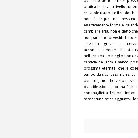
qualcuno decide che si posso
pratica le eleva a livello superi
chi vuole usurpare il ruolo che sp
non è acqua. ma nessuno 
effettivamente formale. quando
cambiare aria. non è detto che
non parliamo di vestiti. fatto s
l’eternità, grazie a inter
accondiscendente allo statu
nell’armadio. o meglio non dev
camicie dell’anta a fianco. po
prossima eternità. che le cos
tempo dà sicurezza. non si ca
qui a riga non ho visto nessun
due riflessioni. la prima è che 
con maglietta, felpone imbotti
sessantuno strati aggiuntivi. la