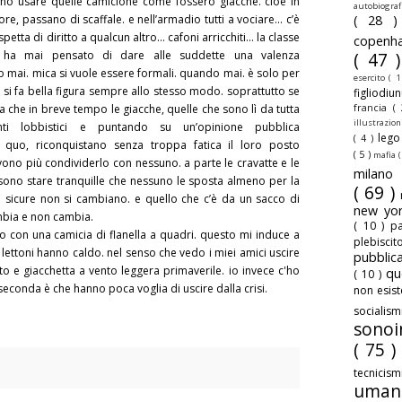
no usare quelle camicione come fossero giacche. cioè in
autobiogra
ore, passano di scaffale. e nell’armadio tutti a vociare... c’è
( 28 
etta di diritto a qualcun altro... cafoni arricchiti... la classe
copenh
ha mai pensato di dare alle suddette una valenza
( 47 
 mai. mica si vuole essere formali. quando mai. è solo per
esercito
( 1
 si fa bella figura sempre allo stesso modo. soprattutto se
figliodiu
francia
(
ta che in breve tempo le giacche, quelle che sono lì da tutta
illustrazio
venti lobbistici e puntando su un’opinione pubblica
leg
( 4 )
s quo, riconquistano senza troppa fatica il loro posto
( 5 )
mafia
(
ono più condividerlo con nessuno. a parte le cravatte e le
milan
ssono stare tranquille che nessuno le sposta almeno per la
( 69 )
e sicure non si cambiano. e quello che c’è da un sacco di
new yo
mbia e non cambia.
( 10 )
pa
o con una camicia di flanella a quadri. questo mi induce a
plebisci
i lettoni hanno caldo. nel senso che vedo i miei amici uscire
pubbli
to e giacchetta a vento leggera primaverile. io invece c'ho
qu
( 10 )
 seconda è che hanno poca voglia di uscire dalla crisi.
non esis
sociali
sonoi
( 75 )
tecnicis
uman