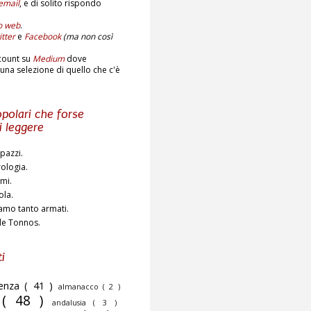
email
,
e di solito rispondo
to web
.
tter
e
Facebook
(ma non così
count su
Medium
dove
una selezione di quello che c'è
polari che forse
i leggere
pazzi.
rologia.
ami.
ola.
amo tanto armati.
de Tonnos.
i
cenza
( 41 )
almanacco
( 2 )
o
( 48 )
andalusia
( 3 )