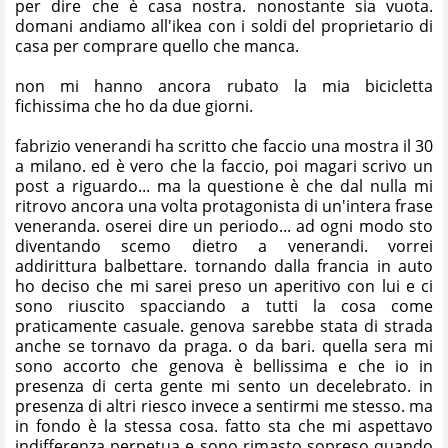
per dire che è casa nostra. nonostante sia vuota.
domani andiamo all'ikea con i soldi del proprietario di
casa per comprare quello che manca.
non mi hanno ancora rubato la mia bicicletta
fichissima che ho da due giorni.
fabrizio venerandi ha scritto che faccio una mostra il 30
a milano. ed è vero che la faccio, poi magari scrivo un
post a riguardo... ma la questione è che dal nulla mi
ritrovo ancora una volta protagonista di un'intera frase
veneranda. oserei dire un periodo... ad ogni modo sto
diventando scemo dietro a venerandi. vorrei
addirittura balbettare. tornando dalla francia in auto
ho deciso che mi sarei preso un aperitivo con lui e ci
sono riuscito spacciando a tutti la cosa come
praticamente casuale. genova sarebbe stata di strada
anche se tornavo da praga. o da bari. quella sera mi
sono accorto che genova è bellissima e che io in
presenza di certa gente mi sento un decelebrato. in
presenza di altri riesco invece a sentirmi me stesso. ma
in fondo è la stessa cosa. fatto sta che mi aspettavo
indifferenza perpetua e sono rimasto sopreso quando