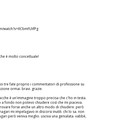
om/watch?v=tlCbmFLhfPg
he è molto concettuale!
voi tre fate proprio i commentatori di professione su
tuzione ormai. bravi. grazie.
acche è un'immagine troppo precisa che c'ho in testa.
o a fondo non potevo chiudere così che mi piaceva.
trovare forse anche un altro modo di chiudere. però
agari mi impelagavo in discorsi inutili. chi lo sa. non
gari però veniva meglio. usciva una genialata. vabbè,