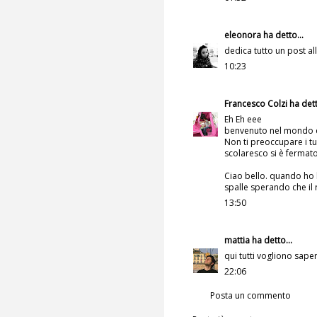
eleonora
ha detto...
dedica tutto un post all
10:23
Francesco Colzi
ha dett
Eh Eh eee
benvenuto nel mondo d
Non ti preoccupare i t
scolaresco si è fermato d
Ciao bello. quando ho 
spalle sperando che il 
13:50
mattia
ha detto...
qui tutti vogliono sap
22:06
Posta un commento