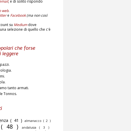
email
,
e di solito rispondo
to web
.
tter
e
Facebook
(ma non così
count su
Medium
dove
una selezione di quello che c'è
polari che forse
i leggere
pazzi.
rologia.
ami.
ola.
amo tanto armati.
de Tonnos.
i
cenza
( 41 )
almanacco
( 2 )
o
( 48 )
andalusia
( 3 )