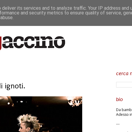
deliver its services and to analyze traffic. Your IP address and
formance and security metrics to ensure quality of service, ge
 abuse.
cerca n
i ignoti.
bio
Da bambin
Adesso in
---