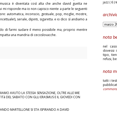
jazz
( 6 )
 musica è diventata così alta che anche david guetta ne
ui mi risponde ma io non capisco niente a parte le seguenti
e: automatica, inconscio, gestuale, pop, moglie, mostre,
archivi
ncettuale!), seriale, dipinti, sigaretta. e io dico sì andiamo a
ando di farmi sudare il meno possibile ma, proprio mentre
 compatta una mandria di cecoslovacche.
nota b
nel caso
dovessi i
tipo, tie
refusi, b
nota m
tutti i te
pubblic
common
BBIAMO AVUTO LA STESSA SENSAZIONE, OLTRE ALLE MIE
NTITà DEL SABATO CON GLLI ERASMUS E IL GIOVEDI CON
ANDO MARTELLONE SI STA ISPIRANDO A DAVID