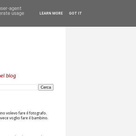
 user-agent
nerate usage
LEARN MORE
GOT IT
el blog
o volevo fare il fotografo.
vece voglio fare il bambino.