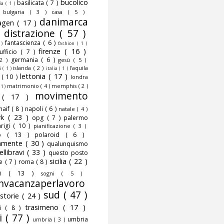
bucolico
basilicata
( 7 )
fia
( 1 )
)
bulgaria
( 3 )
casa
( 5 )
danimarca
agen
( 17 )
)
distrazione
( 57 )
fantascienza
( 6 )
 )
fashion
( 1 )
firenze
( 16 )
nufficio
( 7 )
germania
( 6 )
 2 )
gesù
( 5 )
islanda
( 2 )
l'aquila
ni
( 1 )
italia
( 1 )
lettonia
( 17 )
o
( 10 )
londra
matrimonio
( 4 )
memphis
( 2 )
 1 )
movimento
o
( 17 )
naif
( 8 )
napoli
( 6 )
natale
( 4 )
rk
( 23 )
opg
( 7 )
palermo
rigi
( 10 )
pianificazione
( 3 )
to
( 13 )
polaroid
( 6 )
camente
( 30 )
qualunquismo
ellibravi
( 33 )
questo posto
sicilia
( 22 )
te
( 7 )
roma
( 8 )
smi
( 13 )
sogni
( 5 )
nvacanzaperlavoro
sud
( 47 )
storie
( 24 )
trasimeno
( 17 )
mi
( 8 )
i
( 77 )
umbria
umbria
( 3 )