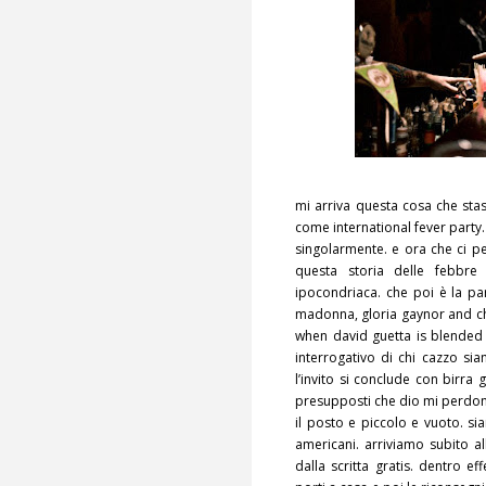
mi arriva questa cosa che stase
come international fever party
singolarmente. e ora che ci p
questa storia delle febbre
ipocondriaca. che poi è la pa
madonna, gloria gaynor and c
when david guetta is blended w
interrogativo di chi cazzo sia
l’invito si conclude con birra
presupposti che dio mi perdon
il posto e piccolo e vuoto. si
americani. arriviamo subito al
dalla scritta gratis. dentro ef