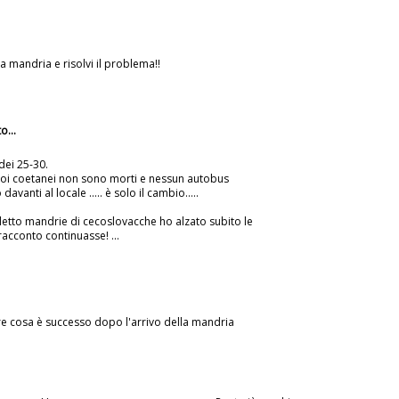
a mandria e risolvi il problema!!
o...
ei 25-30.
uoi coetanei non sono morti e nessun autobus
avanti al locale ..... è solo il cambio.....
letto mandrie di cecoslovacche ho alzato subito le
racconto continuasse! ...
ere cosa è successo dopo l'arrivo della mandria