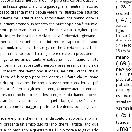
i vuote ai supermercati, ti danno pure una corona ciascuna.
autobiogra
, ma finisce quasi che uno ci guadagna. e mentre rifletto ad
( 28 
agazzo di santa maria capua vetere mi guarda con sguardo
copenh
nsieme dei latini ci sono sottoinsiemi che vanno oltre la
( 47 
osa, scimmiottando un accento che purtroppo non è più mio.
esercito
( 1
mpire pian piano con gente che si inizia a sciogliere pian
figliodiu
francia
(
forte perchè il volume della musica è diventato giovane e
illustrazio
cherza. allora mi guardo intorno e capisco che sono
leg
( 4 )
un punk in chiesa, che c’è gente che è evidente che balla
( 5 )
mafia
(
spalmare addosso ad altra gente e creare un precedente e
milan
i gente ne arriva tanta e sebbene i latini siano un’alta
( 69 )
do non manca. soprattutto europa. area erasmus. e non c’è
new yo
 studenti che riempiono il locale, né tutti i cliché che si
( 10 )
pa
forse c’è bisogno però che descriva il fatto che mi sono
plebisci
ta di popolazione che fino a stasera non consideravo più
pubbli
e ora fa c’erano gli adolescenti, gli universitari, i trentenni
qu
( 10 )
rsitari. direi ad honorem. adesso no, non più. hanno appena
non esis
sitari fino a venticinque anni e quelli dopo, che però ancora
sociali
ecilli come la maggior parte dei trentenni. sono i giovani
sonoi
.
( 75 )
orridere e prima che me ne renda conto un colombiano mai
tecnicis
 mi presenta un amico suo italiano che fa l’artista, alto due
uman
a al colombiano. e quest’artista è un pittore e io gli chiedo