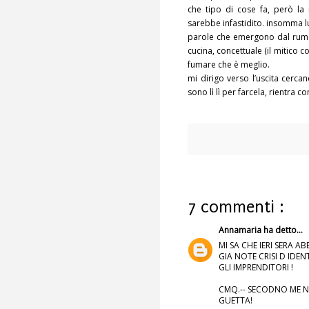
che tipo di cose fa, però la
sarebbe infastidito. insomma l
parole che emergono dal rumor
cucina, concettuale (il mitico co
fumare che è meglio.
mi dirigo verso l’uscita cerc
sono lì lì per farcela, rientra
7 commenti :
Annamaria
ha detto...
MI SA CHE IERI SERA A
GIA NOTE CRISI D IDE
GLI IMPRENDITORI !
CMQ.-- SECODNO ME N
GUETTA!