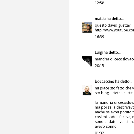
12:58
mattia
ha detto...
questo david guetta?
http://www.youtube.c
16:39
Luigi
ha detto...
mandria di cecoslovacc
20:15
boccaccino
ha detto...
mi piace sto fatto che 
sto blog... siete un'isti
la mandria di cecoslov
ma poi se la descrivev
anche se avrei potuto 
così mi soddisfaceva, m
sono andato avanti. ma
avevo sonno.
01:32