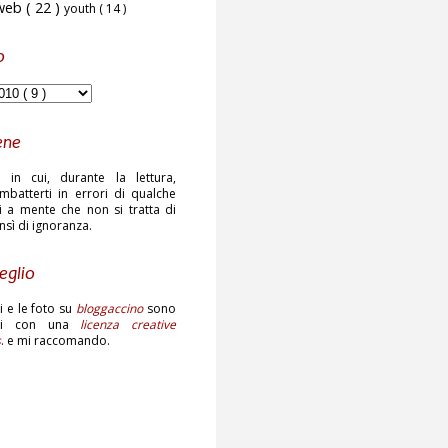
web
( 22 )
youth
( 14 )
o
ene
 in cui, durante la lettura,
mbatterti in errori di qualche
ni a mente che non si tratta di
ensì di ignoranza.
eglio
sti e le foto su
bloggaccino
sono
ati con una
licenza creative
s
. e mi raccomando.