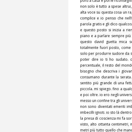
porti a casa e poi le riconsegn
non solo è tutto a spese altrui
alta voce su questa cosa un r
complice e io penso che nell’i
parola gratis e gli dico qualc
e questo posto si inizia a rie
piano e a parlare sempre più 
questo david guetta mica s
totalmente fuori posto, come 
solo per produrre sudore da 
poter dire io ti ho sudato. d
percentuale, il resto del mon
bisogno che descriva i giovani
consumano durante la serata. 
sentito più grande di una fet
piccola. mi spiego. fino a qualch
e poi oltre. io ero negli unive
messo un confine tra gli univer
non sono diventati emeriti imb
imbecilli ignoti. io sto là dentro
la presa di coscienza mi fa s
visto, alto ottanta centimetri,
metri più tutto quello che manc