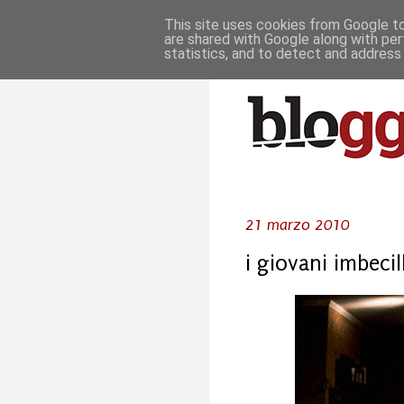
This site uses cookies from Google to 
are shared with Google along with per
statistics, and to detect and address
21 marzo 2010
i giovani imbecill