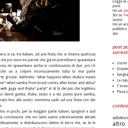
Leggo le
pure.
Ho un
si
Sto su
Twi
tanto)
.
Ho un ac
pubblico 
qui.
post po
vorrest
ra si va, tra italiani, ad una festa che si chiama qualcosa
. che poi sono tre parole che già mi potrebbero spaventare
Uscire 
enso mi spaventano anche in combinazioni di due. poi c’è
Disast
 che va a colpire inconsciamente tutta la mia parte
Svegli
rte grossa. dall’invito: “what happens when shakira meets
La cup
her? when samba from brazil comes after tiesto and abba?
C'erav
ith gaga and thalia? party!” al di là del più che legittimo
Plaza 
no david guetta, thalia, tiesto e a sto punto pure samba,
 gratis fino alle undici. insomma vado ad una festa con dei
i.
contest
amo in pochi, per la maggior parte italiani, spagnoli e sud
la conclusione che noi latini siamo estremamente attratti
adoles
altr
fettivamente si distribuiscono lattine di birra che, se te le