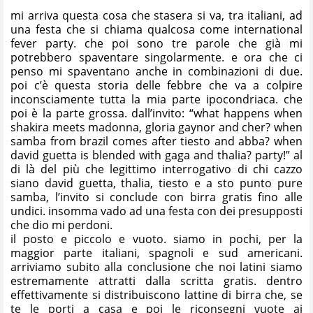
mi arriva questa cosa che stasera si va, tra italiani, ad
una festa che si chiama qualcosa come international
fever party. che poi sono tre parole che già mi
potrebbero spaventare singolarmente. e ora che ci
penso mi spaventano anche in combinazioni di due.
poi c’è questa storia delle febbre che va a colpire
inconsciamente tutta la mia parte ipocondriaca. che
poi è la parte grossa. dall’invito: “what happens when
shakira meets madonna, gloria gaynor and cher? when
samba from brazil comes after tiesto and abba? when
david guetta is blended with gaga and thalia? party!” al
di là del più che legittimo interrogativo di chi cazzo
siano david guetta, thalia, tiesto e a sto punto pure
samba, l’invito si conclude con birra gratis fino alle
undici. insomma vado ad una festa con dei presupposti
che dio mi perdoni.
il posto e piccolo e vuoto. siamo in pochi, per la
maggior parte italiani, spagnoli e sud americani.
arriviamo subito alla conclusione che noi latini siamo
estremamente attratti dalla scritta gratis. dentro
effettivamente si distribuiscono lattine di birra che, se
te le porti a casa e poi le riconsegni vuote ai