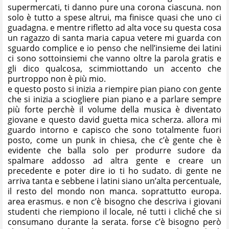
supermercati, ti danno pure una corona ciascuna. non
solo è tutto a spese altrui, ma finisce quasi che uno ci
guadagna. e mentre rifletto ad alta voce su questa cosa
un ragazzo di santa maria capua vetere mi guarda con
sguardo complice e io penso che nell’insieme dei latini
ci sono sottoinsiemi che vanno oltre la parola gratis e
gli dico qualcosa, scimmiottando un accento che
purtroppo non è più mio.
e questo posto si inizia a riempire pian piano con gente
che si inizia a sciogliere pian piano e a parlare sempre
più forte perchè il volume della musica è diventato
giovane e questo david guetta mica scherza. allora mi
guardo intorno e capisco che sono totalmente fuori
posto, come un punk in chiesa, che c’è gente che è
evidente che balla solo per produrre sudore da
spalmare addosso ad altra gente e creare un
precedente e poter dire io ti ho sudato. di gente ne
arriva tanta e sebbene i latini siano un’alta percentuale,
il resto del mondo non manca. soprattutto europa.
area erasmus. e non c’è bisogno che descriva i giovani
studenti che riempiono il locale, né tutti i cliché che si
consumano durante la serata. forse c’è bisogno però