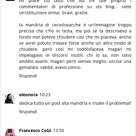
mi piace sto fatto che voi tre fate proprio i
commentatori di professione su sto blog... siete
un'istituzione ormai. bravi. grazie.
la mandria di cecoslovacche è un'immagine troppo
precisa che c'ho in testa. ma poi se la descrivevo a
fondo non potevo chiudere così che mi piaceva. anche
se avrei potuto trovare forse anche un altro modo di
chiudere. però così mi soddisfaceva, magari mi
impelagavo in discorsi inutili. chi lo sa. non sono
andato avanti. magari però veniva meglio. usciva una
genialata. vabbè, avevo sonno.
Rispondi
eleonora
10:23
dedica tutto un post alla mandria e risolvi il problema!!
Rispondi
Francesco Colzi
13:50