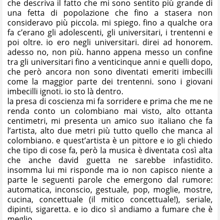
che descriva il fatto che mi sono sentito più grande di
una fetta di popolazione che fino a stasera non
consideravo più piccola. mi spiego. fino a qualche ora
fa c’erano gli adolescenti, gli universitari, i trentenni e
poi oltre. io ero negli universitari. direi ad honorem.
adesso no, non più. hanno appena messo un confine
tra gli universitari fino a venticinque anni e quelli dopo,
che però ancora non sono diventati emeriti imbecilli
come la maggior parte dei trentenni. sono i giovani
imbecilli ignoti. io sto là dentro.
la presa di coscienza mi fa sorridere e prima che me ne
renda conto un colombiano mai visto, alto ottanta
centimetri, mi presenta un amico suo italiano che fa
l’artista, alto due metri più tutto quello che manca al
colombiano. e quest’artista è un pittore e io gli chiedo
che tipo di cose fa, però la musica è diventata così alta
che anche david guetta ne sarebbe infastidito.
insomma lui mi risponde ma io non capisco niente a
parte le seguenti parole che emergono dal rumore:
automatica, inconscio, gestuale, pop, moglie, mostre,
cucina, concettuale (il mitico concettuale!), seriale,
dipinti, sigaretta. e io dico sì andiamo a fumare che è
meglio.