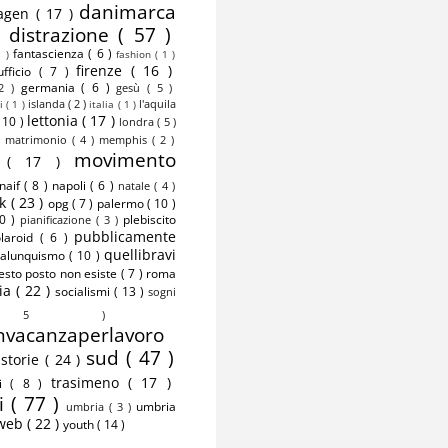
danimarca
agen
( 17 )
)
distrazione
( 57 )
fantascienza
( 6 )
1 )
fashion
( 1 )
firenze
( 16 )
nufficio
( 7 )
germania
( 6 )
 2 )
gesù
( 5 )
islanda
( 2 )
l'aquila
ni
( 1 )
italia
( 1 )
lettonia
( 17 )
( 10 )
londra
( 5 )
matrimonio
( 4 )
memphis
( 2 )
)
movimento
o
( 17 )
naif
( 8 )
napoli
( 6 )
natale
( 4 )
rk
( 23 )
opg
( 7 )
palermo
( 10 )
10 )
plebiscito
pianificazione
( 3 )
pubblicamente
olaroid
( 6 )
quellibravi
alunquismo
( 10 )
esto posto non esiste
( 7 )
roma
lia
( 22 )
socialismi
( 13 )
sogni
 5 )
nvacanzaperlavoro
)
sud
( 47 )
storie
( 24 )
trasimeno
( 17 )
mi
( 8 )
i
( 77 )
umbria
umbria
( 3 )
web
( 22 )
youth
( 14 )