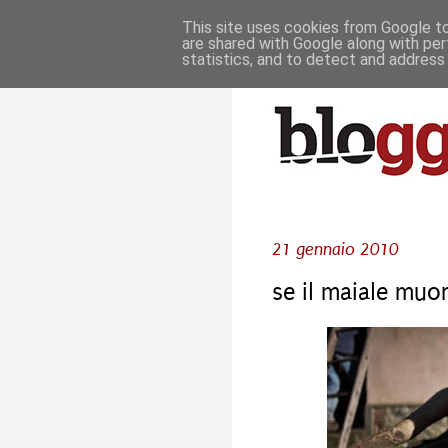
This site uses cookies from Google to 
are shared with Google along with per
statistics, and to detect and address
21 gennaio 2010
se il maiale muor