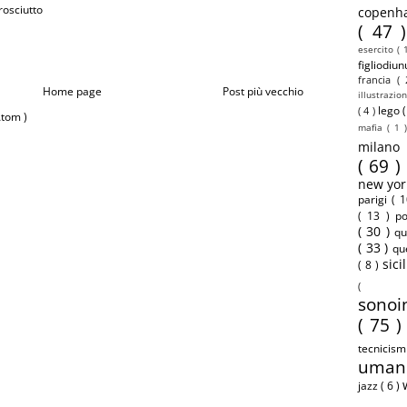
sciutto
copenh
( 47 
esercito
( 
figliodiu
francia
(
Home page
Post più vecchio
illustrazio
lego
( 4 )
Atom )
mafia
( 1 
milan
( 69 )
new yo
parigi
( 
( 13 )
p
( 30 )
qu
( 33 )
qu
sici
( 8 )
(
sonoi
( 75 
tecnicis
uman
jazz
( 6 )