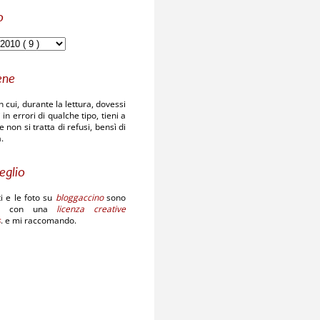
o
ene
n cui, durante la lettura, dovessi
 in errori di qualche tipo, tieni a
non si tratta di refusi, bensì di
.
eglio
sti e le foto su
bloggaccino
sono
ati con una
licenza creative
s
. e mi raccomando.