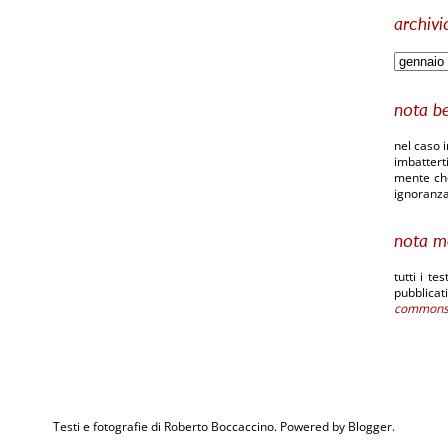
archivi
nota b
nel caso i
imbatterti
mente che 
ignoranza
nota m
tutti i te
pubblic
common
Testi e fotografie di Roberto Boccaccino. Powered by
Blogger
.