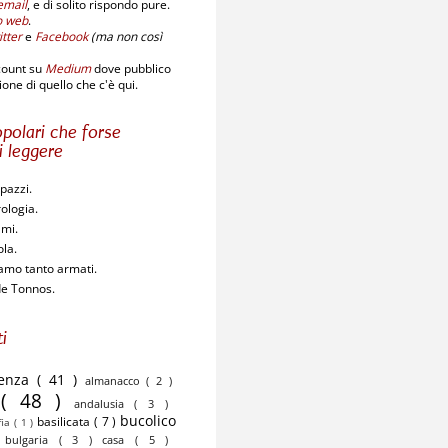
email
,
e di solito rispondo pure.
o web
.
tter
e
Facebook
(ma non così
count su
Medium
dove pubblico
one di quello che c'è qui.
polari che forse
i leggere
pazzi.
ologia.
ami.
ola.
amo tanto armati.
de Tonnos.
i
cenza
( 41 )
almanacco
( 2 )
o
( 48 )
andalusia
( 3 )
bucolico
basilicata
( 7 )
fia
( 1 )
)
bulgaria
( 3 )
casa
( 5 )