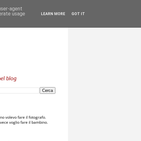
 user-agent
nerate usage
LEARN MORE
GOT IT
el blog
o volevo fare il fotografo.
vece voglio fare il bambino.