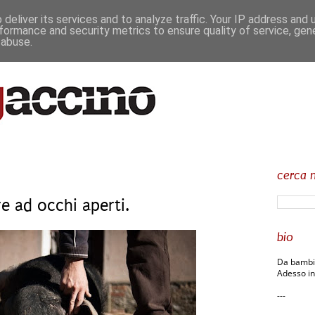
deliver its services and to analyze traffic. Your IP address and
formance and security metrics to ensure quality of service, ge
 abuse.
cerca n
e ad occhi aperti.
bio
Da bambin
Adesso in
---