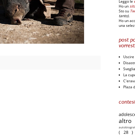
Leggo le
Ho un
sit
Sto su
Twi
tanto)
.
Ho un ac
una selezi
post po
vorrest
Uscire 
Disastr
Svegli
La cup
C'erav
Plaza 
contest
adoles
altr
autobiogra
( 28 