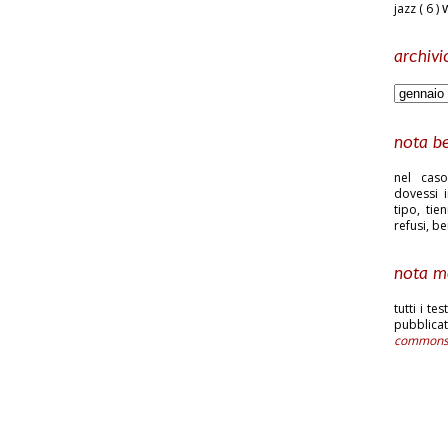
jazz
( 6 )
archivi
nota b
nel caso
dovessi i
tipo, tie
refusi, b
nota m
tutti i te
pubblic
common