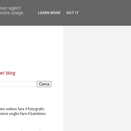
 user-agent
nerate usage
LEARN MORE
GOT IT
el blog
o volevo fare il fotografo.
vece voglio fare il bambino.