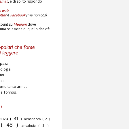
email
,
e di solito rispondo
to web
.
tter
e
Facebook
(ma non così
count su
Medium
dove
una selezione di quello che c'è
polari che forse
i leggere
pazzi.
rologia.
ami.
ola.
amo tanto armati.
de Tonnos.
i
cenza
( 41 )
almanacco
( 2 )
o
( 48 )
andalusia
( 3 )