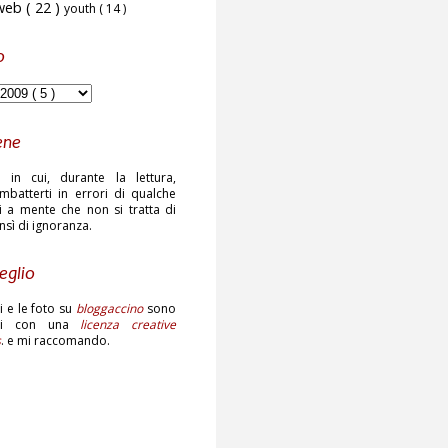
web
( 22 )
youth
( 14 )
o
ene
 in cui, durante la lettura,
mbatterti in errori di qualche
ni a mente che non si tratta di
ensì di ignoranza.
eglio
sti e le foto su
bloggaccino
sono
ati con una
licenza creative
s
. e mi raccomando.