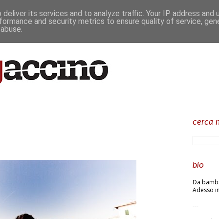
deliver its services and to analyze traffic. Your IP address and
formance and security metrics to ensure quality of service, ge
 abuse.
cerca n
bio
Da bambin
Adesso in
---