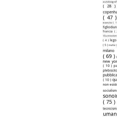
autobiogra
( 28 
copenh
( 47 
esercito
( 1
figliodiu
francia
(
illustrazio
leg
( 4 )
( 5 )
mafia
(
milan
( 69 )
new yo
( 10 )
pa
plebisci
pubbli
qu
( 10 )
non esis
sociali
sonoi
( 75 )
tecnicis
uman