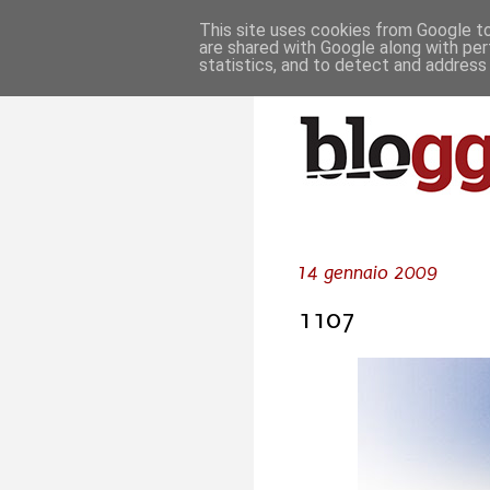
This site uses cookies from Google to 
are shared with Google along with per
statistics, and to detect and address
14 gennaio 2009
1107