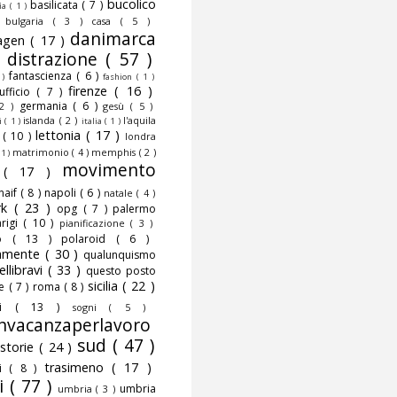
bucolico
basilicata
( 7 )
fia
( 1 )
)
bulgaria
( 3 )
casa
( 5 )
danimarca
agen
( 17 )
)
distrazione
( 57 )
fantascienza
( 6 )
 )
fashion
( 1 )
firenze
( 16 )
nufficio
( 7 )
germania
( 6 )
 2 )
gesù
( 5 )
islanda
( 2 )
l'aquila
ni
( 1 )
italia
( 1 )
lettonia
( 17 )
o
( 10 )
londra
matrimonio
( 4 )
memphis
( 2 )
 1 )
movimento
o
( 17 )
naif
( 8 )
napoli
( 6 )
natale
( 4 )
rk
( 23 )
opg
( 7 )
palermo
rigi
( 10 )
pianificazione
( 3 )
to
( 13 )
polaroid
( 6 )
camente
( 30 )
qualunquismo
ellibravi
( 33 )
questo posto
sicilia
( 22 )
te
( 7 )
roma
( 8 )
smi
( 13 )
sogni
( 5 )
nvacanzaperlavoro
sud
( 47 )
storie
( 24 )
trasimeno
( 17 )
mi
( 8 )
i
( 77 )
umbria
umbria
( 3 )