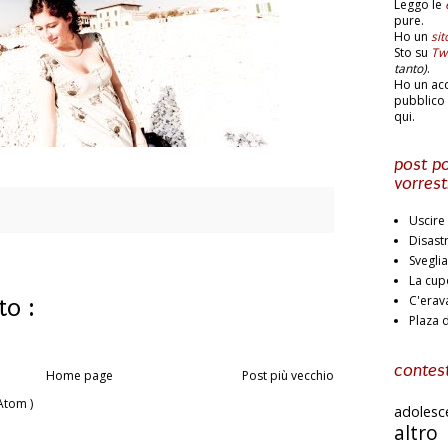
Leggo le
pure.
Ho un
si
Sto su
Twi
tanto)
.
Ho un ac
pubblico 
qui.
post po
vorrest
Uscire 
Disast
Svegli
La cup
C'erav
o :
Plaza 
contest
Home page
Post più vecchio
Atom )
adoles
altr