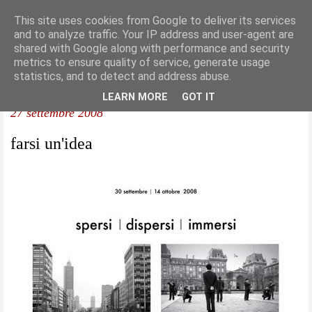
This site uses cookies from Google to deliver its services
and to analyze traffic. Your IP address and user-agent are
shared with Google along with performance and security
metrics to ensure quality of service, generate usage
statistics, and to detect and address abuse.
LEARN MORE
GOT IT
27 settembre 2008
farsi un'idea