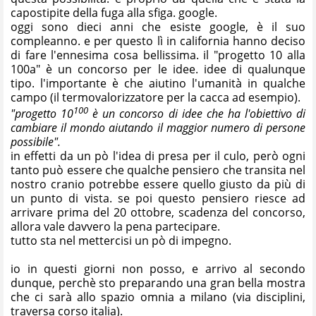
capostipite della fuga alla sfiga. google.
oggi sono dieci anni che esiste google, è il suo
compleanno. e per questo lì in california hanno deciso
di fare l'ennesima cosa bellissima. il
"progetto 10 alla
100a"
è un concorso per le idee. idee di qualunque
tipo. l'importante è che aiutino l'umanità in qualche
campo (il termovalorizzatore per la cacca ad esempio).
100
"progetto 10
è un concorso di idee che ha l'obiettivo di
cambiare il mondo aiutando il maggior numero di persone
possibile".
in effetti da un pò l'idea di presa per il culo, però ogni
tanto può essere che qualche pensiero che transita nel
nostro cranio potrebbe essere quello giusto da più di
un punto di vista. se poi questo pensiero riesce ad
arrivare prima del 20 ottobre, scadenza del concorso,
allora vale davvero la pena partecipare.
tutto sta nel mettercisi un pò di impegno.
io in questi giorni non posso, e arrivo al secondo
dunque, perchè sto preparando una gran bella mostra
che ci sarà allo spazio omnia a milano (via disciplini,
traversa corso italia).