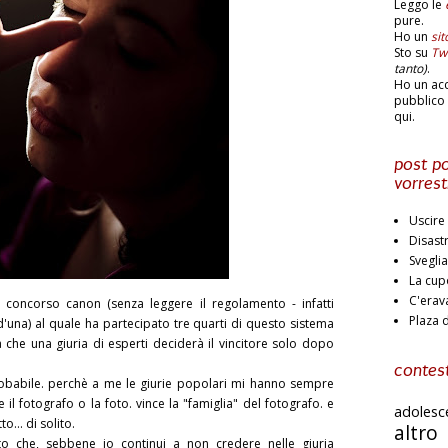
Leggo le
pure.
Ho un
si
Sto su
Twi
tanto)
.
Ho un ac
pubblico 
qui.
post po
vorrest
Uscire 
Disast
Svegli
La cup
C'erav
 concorso canon (senza leggere il regolamento - infatti
Plaza 
d'una) al quale ha partecipato tre quarti di questo sistema
che una giuria di esperti deciderà il vincitore solo dopo
contest
babile. perchè a me le giurie popolari mi hanno sempre
 il fotografo o la foto. vince la "famiglia" del fotografo. e
adoles
... di solito.
altr
o che, sebbene io continui a non credere nelle giuria