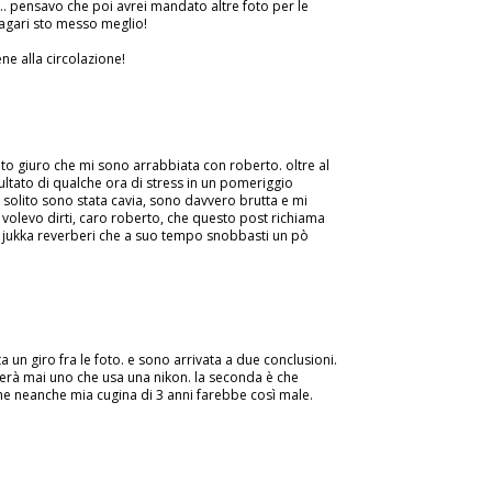
. pensavo che poi avrei mandato altre foto per le
agari sto messo meglio!
e alla circolazione!
to giuro che mi sono arrabbiata con roberto. oltre al
sultato di qualche ora di stress in un pomeriggio
 solito sono stata cavia, sono davvero brutta e mi
 volevo dirti, caro roberto, che questo post richiama
 jukka reverberi che a suo tempo snobbasti un pò
un giro fra le foto. e sono arrivata a due conclusioni.
cerà mai uno che usa una nikon. la seconda è che
 neanche mia cugina di 3 anni farebbe così male.