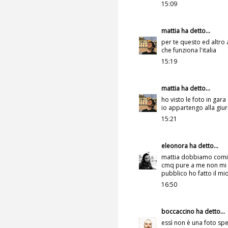
15:09
mattia
ha detto...
per te questo ed altro 
che funziona l'italia
15:19
mattia
ha detto...
ho visto le foto in gar
io appartengo alla giu
15:21
eleonora
ha detto...
mattia dobbiamo cominc
cmq pure a me non mi 
pubblico ho fatto il mi
16:50
boccaccino
ha detto...
essì non è una foto sp