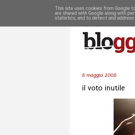
This site uses cookies from Google to 
are shared with Google along with per
statistics, and to detect and address
8 maggio 2008
il voto inutile