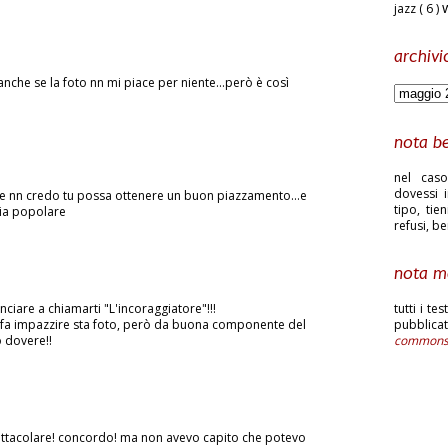
jazz
( 6 )
archivi
anche se la foto nn mi piace per niente...però è così
nota b
nel caso
dovessi i
a e nn credo tu possa ottenere un buon piazzamento...e
tipo, tie
ria popolare
refusi, b
nota m
iare a chiamarti "L'incoraggiatore"!!!
tutti i te
fa impazzire sta foto, però da buona componente del
pubblic
o dovere!!
common
ettacolare! concordo! ma non avevo capito che potevo