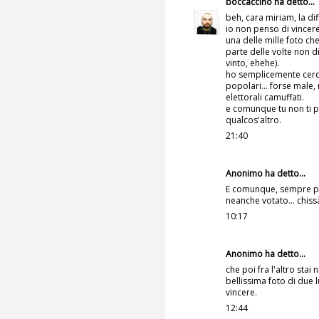
boccaccino
ha detto...
beh, cara miriam, la dif
io non penso di vincere
una delle mille foto ch
parte delle volte non di
vinto, ehehe).
ho semplicemente cerca
popolari... forse male
elettorali camuffati.
e comunque tu non ti pi
qualcos'altro.
21:40
Anonimo ha detto...
E comunque, sempre per
neanche votato... chissà
10:17
Anonimo ha detto...
che poi fra l'altro stai
bellissima foto di du
vincere.
12:44