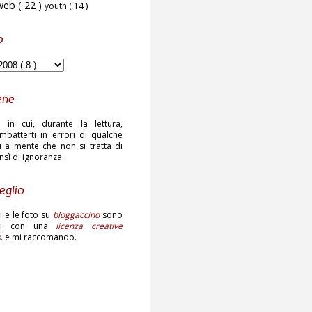
web
( 22 )
youth
( 14 )
o
ene
 in cui, durante la lettura,
mbatterti in errori di qualche
ni a mente che non si tratta di
ensì di ignoranza.
eglio
sti e le foto su
bloggaccino
sono
ati con una
licenza creative
s
. e mi raccomando.