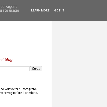
 user-agent
nerate usage
LEARN MORE
GOT IT
el blog
o volevo fare il fotografo.
vece voglio fare il bambino.