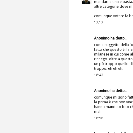
mandarne una e basta..
altre categorie dove m
comunque votare fa ben
17:17
Anonimo ha detto...
come soggetto della fo
fatto che questo è il ri
milanese in cui come al
rinnego. oltre a questo
un pò troppo quello di
troppo. eh eh eh.
18:42
Anonimo ha detto...
comunque mi sono fatta 
la prima è che non vin
hanno mandato foto che
mah
18:58