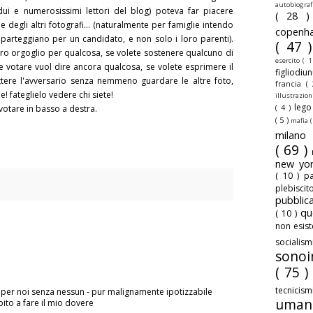
autobiogra
dui e numerosissimi lettori del blog) poteva far piacere
( 28 
e degli altri fotografi... (naturalmente per famiglie intendo
copenh
 parteggiano per un candidato, e non solo i loro parenti).
( 47 
stro orgoglio per qualcosa, se volete sostenere qualcuno di
esercito
( 1
e votare vuol dire ancora qualcosa, se volete esprimere il
figliodiu
ttere l'avversario senza nemmeno guardare le altre foto,
francia
(
! fateglielo vedere chi siete!
illustrazio
leg
( 4 )
e votare in basso a destra.
( 5 )
mafia
(
milan
( 69 )
new yo
( 10 )
pa
plebisci
pubbli
qu
( 10 )
non esis
sociali
sonoi
( 75 )
tecnicis
i per noi senza nessun - pur malignamente ipotizzabile
uman
bito a fare il mio dovere