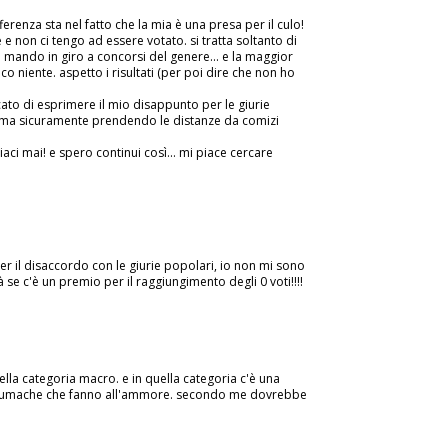
ferenza sta nel fatto che la mia è una presa per il culo!
 e non ci tengo ad essere votato. si tratta soltanto di
e mando in giro a concorsi del genere... e la maggior
co niente. aspetto i risultati (per poi dire che non ho
to di esprimere il mio disappunto per le giurie
, ma sicuramente prendendo le distanze da comizi
aci mai! e spero continui così... mi piace cercare
 il disaccordo con le giurie popolari, io non mi sono
 se c'è un premio per il raggiungimento degli 0 voti!!!!
 nella categoria macro. e in quella categoria c'è una
e lumache che fanno all'ammore. secondo me dovrebbe