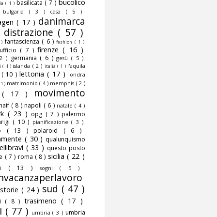
bucolico
basilicata
( 7 )
fia
( 1 )
)
bulgaria
( 3 )
casa
( 5 )
danimarca
agen
( 17 )
)
distrazione
( 57 )
fantascienza
( 6 )
 )
fashion
( 1 )
firenze
( 16 )
nufficio
( 7 )
germania
( 6 )
 2 )
gesù
( 5 )
islanda
( 2 )
l'aquila
ni
( 1 )
italia
( 1 )
lettonia
( 17 )
o
( 10 )
londra
matrimonio
( 4 )
memphis
( 2 )
 1 )
movimento
o
( 17 )
naif
( 8 )
napoli
( 6 )
natale
( 4 )
rk
( 23 )
opg
( 7 )
palermo
rigi
( 10 )
pianificazione
( 3 )
to
( 13 )
polaroid
( 6 )
camente
( 30 )
qualunquismo
ellibravi
( 33 )
questo posto
sicilia
( 22 )
te
( 7 )
roma
( 8 )
smi
( 13 )
sogni
( 5 )
nvacanzaperlavoro
sud
( 47 )
storie
( 24 )
trasimeno
( 17 )
mi
( 8 )
i
( 77 )
umbria
umbria
( 3 )