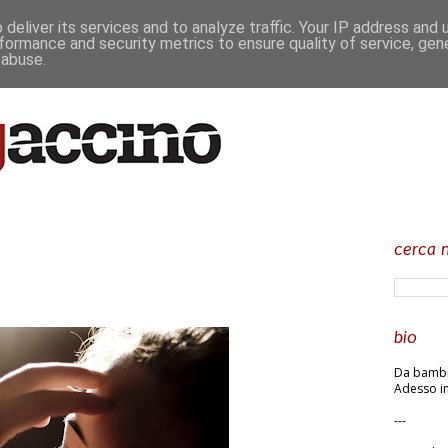
deliver its services and to analyze traffic. Your IP address and
formance and security metrics to ensure quality of service, ge
 abuse.
cerca n
bio
Da bambin
Adesso in
---