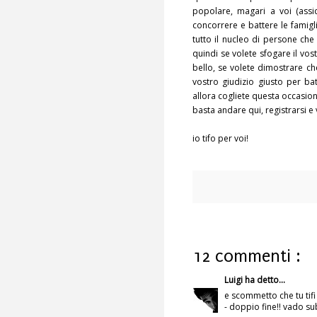
popolare, magari a voi (assi
concorrere e battere le famigli
tutto il nucleo di persone che
quindi se volete sfogare il vo
bello, se volete dimostrare ch
vostro giudizio giusto per ba
allora cogliete questa occasione
basta andare
qui
, registrarsi 
io tifo per voi!
12 commenti :
Luigi
ha detto...
e scommetto che tu tif
- doppio fine!! vado su