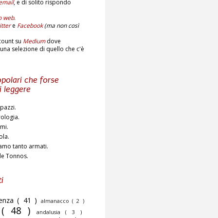
email
,
e di solito rispondo
to web
.
tter
e
Facebook
(ma non così
count su
Medium
dove
una selezione di quello che c'è
polari che forse
i leggere
pazzi.
rologia.
ami.
ola.
amo tanto armati.
de Tonnos.
i
cenza
( 41 )
almanacco
( 2 )
o
( 48 )
andalusia
( 3 )