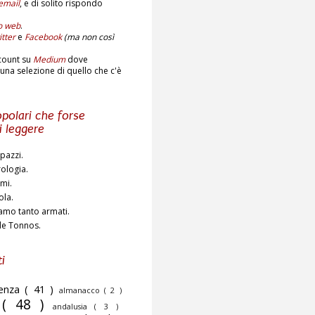
email
,
e di solito rispondo
to web
.
tter
e
Facebook
(ma non così
count su
Medium
dove
una selezione di quello che c'è
polari che forse
i leggere
pazzi.
rologia.
ami.
ola.
amo tanto armati.
de Tonnos.
i
cenza
( 41 )
almanacco
( 2 )
o
( 48 )
andalusia
( 3 )