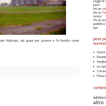
Leggo le
pure.
Ho un
si
Sto su
Twi
tanto)
.
Ho un ac
pubblico 
qui.
post po
vato febbraio, sta quasi per piovere e fa freddo come
vorrest
Uscire 
Disast
Svegli
La cup
C'erav
Plaza 
contest
adoles
altr