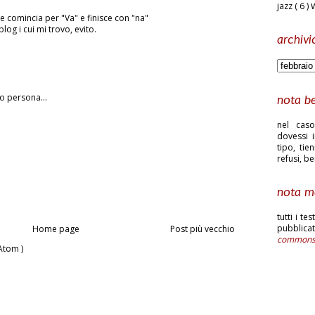
jazz
( 6 )
he comincia per "Va" e finisce con "na"
blog i cui mi trovo, evito.
archivi
o persona...
nota b
nel caso
dovessi i
tipo, tie
refusi, b
nota m
tutti i te
pubblic
Home page
Post più vecchio
common
Atom )