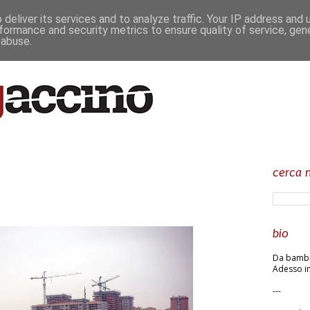
deliver its services and to analyze traffic. Your IP address and
formance and security metrics to ensure quality of service, ge
 abuse.
cerca n
bio
Da bambin
Adesso in
---