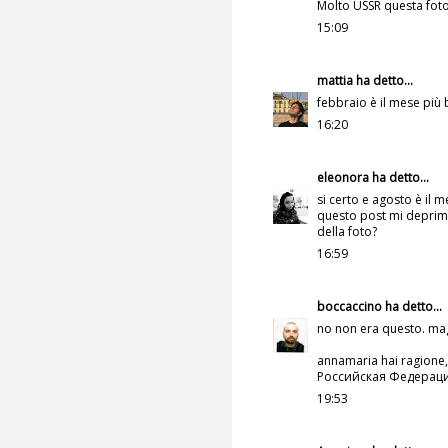
Molto USSR questa foto
15:09
mattia
ha detto...
febbraio è il mese più 
16:20
eleonora
ha detto...
si certo e agosto è il m
questo post mi deprime
della foto?
16:59
boccaccino
ha detto...
no non era questo. mag
annamaria hai ragione, i
Российская Федерация.
19:53