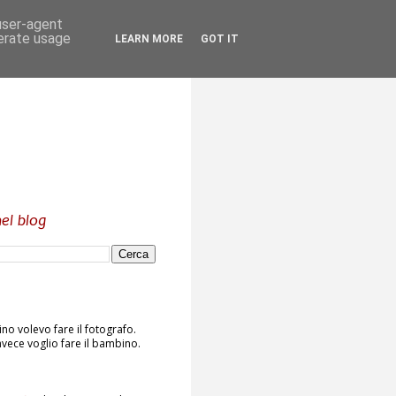
 user-agent
nerate usage
LEARN MORE
GOT IT
el blog
o volevo fare il fotografo.
vece voglio fare il bambino.