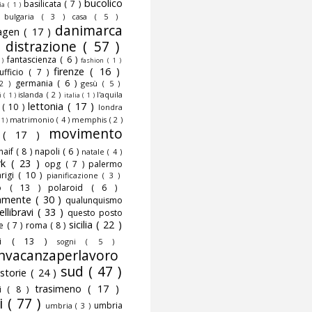
bucolico
basilicata
( 7 )
fia
( 1 )
)
bulgaria
( 3 )
casa
( 5 )
danimarca
agen
( 17 )
)
distrazione
( 57 )
fantascienza
( 6 )
 )
fashion
( 1 )
firenze
( 16 )
nufficio
( 7 )
germania
( 6 )
 2 )
gesù
( 5 )
islanda
( 2 )
l'aquila
ni
( 1 )
italia
( 1 )
lettonia
( 17 )
o
( 10 )
londra
matrimonio
( 4 )
memphis
( 2 )
 1 )
movimento
o
( 17 )
naif
( 8 )
napoli
( 6 )
natale
( 4 )
rk
( 23 )
opg
( 7 )
palermo
rigi
( 10 )
pianificazione
( 3 )
to
( 13 )
polaroid
( 6 )
camente
( 30 )
qualunquismo
ellibravi
( 33 )
questo posto
sicilia
( 22 )
te
( 7 )
roma
( 8 )
smi
( 13 )
sogni
( 5 )
nvacanzaperlavoro
sud
( 47 )
storie
( 24 )
trasimeno
( 17 )
mi
( 8 )
i
( 77 )
umbria
umbria
( 3 )