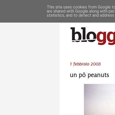
This site uses cookies from Google to 
are shared with Google along with per
statistics, and to detect and address
1 febbraio 2008
un pò peanuts