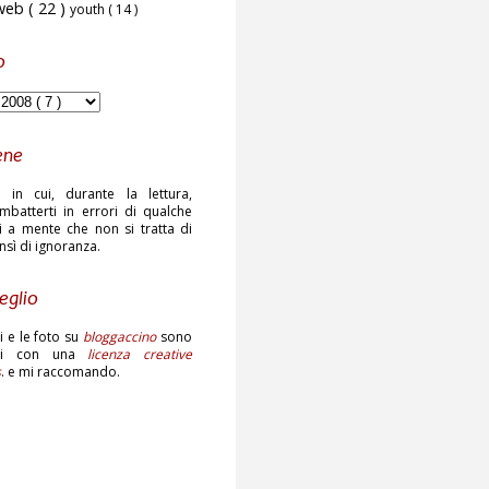
web
( 22 )
youth
( 14 )
o
ene
 in cui, durante la lettura,
mbatterti in errori di qualche
ni a mente che non si tratta di
ensì di ignoranza.
eglio
sti e le foto su
bloggaccino
sono
ati con una
licenza creative
s
. e mi raccomando.