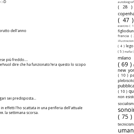
 :-D
autobiogra
( 28 
copenh
( 47 
esercito
( 1
brutto dell'anno
figliodiu
francia
(
illustrazio
leg
( 4 )
( 5 )
mafia
(
milan
ese più freddo....
( 69 )
!!vuol dire che ha funzionato?era questo lo scopo
new yo
( 10 )
pa
plebisci
pubbli
qu
( 10 )
non esis
ari sei predisposta...
sociali
n effetti l'ho scattata in una periferia dell'attuale
sonoi
 la settimana scorsa.
( 75 )
tecnicis
uman