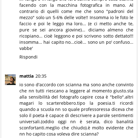
facendo con la macchina fotografica in mano. Al
contrario di quelli come me che sono "padroni del
mezzo" solo un 5-6% delle volte!! Insomma io le foto le
faccio e poi le leggo ma loro... (e ci metto anche te,
pure se sei ancora giovine)... diciamo almeno che
ricopiano... cioè leggono e poi scrivono sotto dettato!!!
insomma... hai capito no...cioè... sono un po' confuso...
vabbe'
Rispondi
mattia
20:35
io sono d'accordo con scianna ma sono anche convinto
che nn tutti riescano a leggere al momento giusto.sta
alla sensibilità del fotografo capire cosa è "bello".altri
magari lo scarterebbero.tipo la poesia.ti ricordi
quando a scuola nn so quale professoressa diceva che
solo il poeta è capace di descrivere a parole sentimenti
universali.(oddio oggi nn è serata, dico banalità
sconfortanti.meglio che chiudo).è molto evidente che
nn ho capito cosa voleva dire scianna?