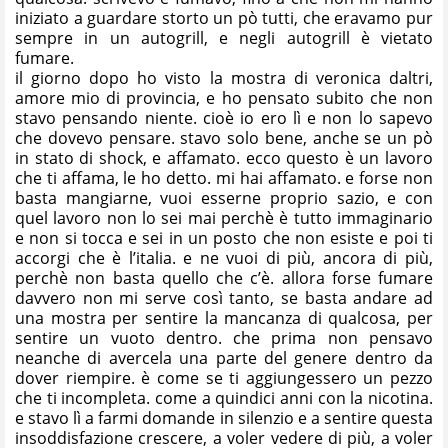
iniziato a guardare storto un pò tutti, che eravamo pur
sempre in un autogrill, e negli autogrill è vietato
fumare.
il giorno dopo ho visto la mostra di veronica daltri,
amore mio di provincia, e ho pensato subito che non
stavo pensando niente. cioè io ero lì e non lo sapevo
che dovevo pensare. stavo solo bene, anche se un pò
in stato di shock, e affamato. ecco questo è un lavoro
che ti affama, le ho detto. mi hai affamato. e forse non
basta mangiarne, vuoi esserne proprio sazio, e con
quel lavoro non lo sei mai perchè è tutto immaginario
e non si tocca e sei in un posto che non esiste e poi ti
accorgi che è l’italia. e ne vuoi di più, ancora di più,
perchè non basta quello che c’è. allora forse fumare
davvero non mi serve così tanto, se basta andare ad
una mostra per sentire la mancanza di qualcosa, per
sentire un vuoto dentro. che prima non pensavo
neanche di avercela una parte del genere dentro da
dover riempire. è come se ti aggiungessero un pezzo
che ti incompleta. come a quindici anni con la nicotina.
e stavo lì a farmi domande in silenzio e a sentire questa
insoddisfazione crescere, a voler vedere di più, a voler