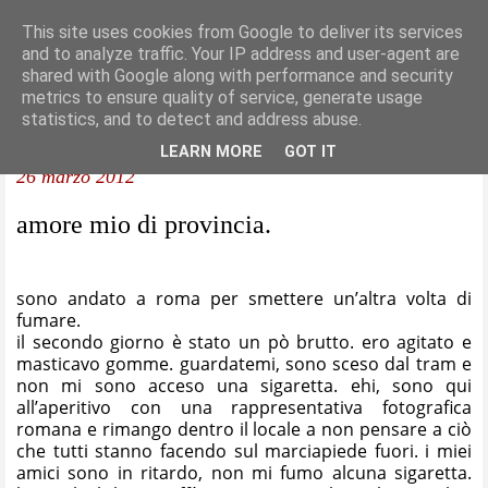
This site uses cookies from Google to deliver its services
and to analyze traffic. Your IP address and user-agent are
shared with Google along with performance and security
metrics to ensure quality of service, generate usage
statistics, and to detect and address abuse.
LEARN MORE
GOT IT
26 marzo 2012
amore mio di provincia.
sono andato a roma per smettere un’altra volta di
fumare.
il secondo giorno è stato un pò brutto. ero agitato e
masticavo gomme. guardatemi, sono sceso dal tram e
non mi sono acceso una sigaretta. ehi, sono qui
all’aperitivo con una rappresentativa fotografica
romana e rimango dentro il locale a non pensare a ciò
che tutti stanno facendo sul marciapiede fuori. i miei
amici sono in ritardo, non mi fumo alcuna sigaretta.