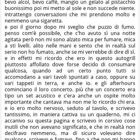
bevo alcol, bevo caffè, mangio un gelato al pistacchio
buonissimo poi mi metto al sole e non succede niente.
intrattengo conversazioni che mi prendono molto e
nemmeno una sigaretta.
e poi il giorno dopo mi sveglio che puzzo di fumo.
penso com’è possibile, che c’ho avuto sì una notte
agitata però non mi sono alzato mica per fumare, mica
a sti livelli. alito nelle mani e sento che in realtà sul
serio non ho fumato, anche se mi verrebbe di dire dì sì.
e in effetti mi ricordo che ero in questo autogrill
piuttosto affollato dove forse decido di consumare
qualcosa, quando ad un certo punto tutti si
accomodano a vari tavoli spuntati a caso, oppure su
vari tappeti in terra, e anche io. e gli afterhours
cominciano il loro concerto. più che un concerto era
tipo un set acustico e c’era anche un ospite molto
importante che cantava ma non me lo ricordo chi era.
e io ero molto nervoso, seduto al tavolo, e scrivevo
tantissimo, in maniera cattiva su un quaderno, mi ci
accanivo su questa pagina e scrivevo in corsivo cose
inutili che non avevano significato, e che in realtà non
decifravo nemmeno, ma di sicuro volevano dire
qualcosa. scrivevo e fumavo, fino a che non mi hanno