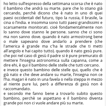
ho letto sull’espresso della settimana scorsa che è nato
il bambino che andrà su marte. pare che lo stiano già
cercando, perchè dicono che è nato in uno di quei
paesi occidentali del futuro, tipo la russia, il brasile, la
cina o l’india. e insomma sono tutti paesi grandissimi e
scarsamente monitorati. cioè fondamentalmente non
lo sanno dove stanno le persone. sanno che ci sono
ma non sanno dove. quando è nato armostrong bene
o male sapevano dove andarlo a prendere (che
l'america è grande ma c'ha le strade che ti metti
all'angolo e hai capito tutto). quando è nato gesù pure.
che poi nel caso di gesù il padre si è pure premurato di
mettere l’insegna astronomica sulla capanna, come a
dire ehi, è qui il bambino delle stelle che tutti cercano.
e invece questo bambino delle stelle qui, quello che è
già nato e che deve andare su marte, l’insegna non ce
l’ha. magari è nato in una favela o nella steppa in mezzo
al niente pure lui, però a differenza di gesù non è
raccomandato.
e secondo me fanno bene a trovarlo subito questo
bambino, perchè se aspettano e il bambino diventa
grande poi non ci vuole andare più su marte.