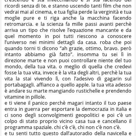
ricordi senza di te. e stanno uscendo tanti film che non
vedrai mai al cinema, e tua figlia perde la verginità e tua
moglie pure e ti riga anche la macchina facendo
retromarcia. e la scienza fa mille passi avanti perchè
arriva un tipo che risolve l’equazione mancante e da
quel momento in poi tutti riescono a conoscere
l’universo nei minimi dettagli da casa. roba che poi
quando torni ti dicono “ah grazie, ottimo, bravo. però
intanto abbiamo già fatto”. insomma tu sei lì in
direzione marte e non puoi controllare niente del tuo
mondo, della tua vita. o meglio di quella che credevi
fosse la tua vita, invece è la vita degli altri, perchè la tua
vita la stai vivendo lì, con l’adesivo di gagarin sul
portabagagli. affianco a quello apple. la tua vita adesso
è andare su marte mangiando rustichelle e prendendo
vitamine in pillole.
e ti viene il panico perchè magari intanto il tuo paese
entra in guerra per esportare la democrazia in italia e
ci sono degli sconvolgimenti geopolitici e poi c’è un
colpo di stato proprio vicino casa tua e cancellano il
programma spaziale. chi c’è c’è, chi non c’è non c’è.
e tu senti tutto questo dall’autoradio della navicella e