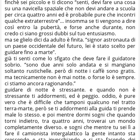
finchè sei piccolo e ti dicono “senti, devi fare una cosa
su una navicella spaziale che non devi andare a scuola
per circa quattro anni ed è probabile pure che incontri
qualche extraterrestre”… insomma se ti vengono a dire
così entro la pubertà, e forse anche durante, non
credo ci siano grossi dubbi sul tuo entusiasmo.
ma se glielo dici da adulto è finita. “signor astronauta di
un paese occidentale del futuro, lei è stato scelto per
guidare fino a marte”.
già ti senti come lo sfigato che deve fare il guidatore
sobrio. “sono due anni solo andata e si mangiano
soltanto rustichelle. però di notte i caffè sono gratis.
ma tecnicamente non è mai notte. o forse lo è sempre.
ci stiamo ancora ragionando.”
guidare di notte è stressante. e quando non è
stressante ti addormenti, ed è peggio. oddio, è pure
vero che è difficile che tamponi qualcuno nel tratto
terra-marte, però se ti addormenti alla guida ti prende
male lo stesso. e poi mentre dormi sogni che quando
torni indietro, tra quattro anni, troverai un mondo
completamente diverso. e sogni che mentre tu sei lì a
fare il camionista intergalattico la gente intanto sta
crescendo e sta invecchiando e si sta facendo dei