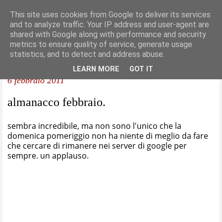
This site uses cookies from Google to deliver its services
and to analyze traffic. Your IP address and user-agent are
shared with Google along with performance and security
metrics to ensure quality of service, generate usage
statistics, and to detect and address abuse.
LEARN MORE
GOT IT
6 febbraio 2011
almanacco febbraio.
sembra incredibile, ma non sono l'unico che la
domenica pomeriggio non ha niente di meglio da fare
che cercare di rimanere nei server di google per
sempre. un applauso.