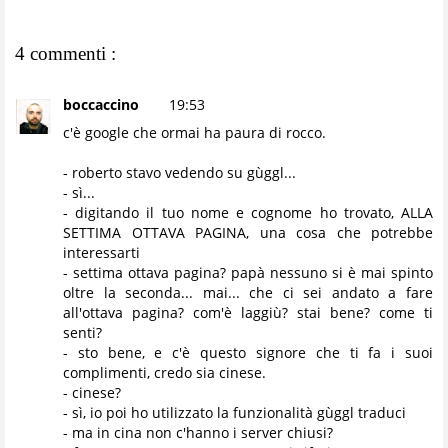
4 commenti :
boccaccino
19:53
c'è google che ormai ha paura di rocco.
- roberto stavo vedendo su gùggl...
- sì...
- digitando il tuo nome e cognome ho trovato, ALLA
SETTIMA OTTAVA PAGINA, una cosa che potrebbe
interessarti
- settima ottava pagina? papà nessuno si è mai spinto
oltre la seconda... mai... che ci sei andato a fare
all'ottava pagina? com'è laggiù? stai bene? come ti
senti?
- sto bene, e c'è questo signore che ti fa i suoi
complimenti, credo sia cinese.
- cinese?
- sì, io poi ho utilizzato la funzionalità gùggl traduci
- ma in cina non c'hanno i server chiusi?