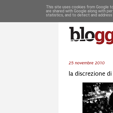
This site uses cookies from Google to 
are shared with Google along with per
statistics, and to detect and address
25 novembre 2010
la discrezione di