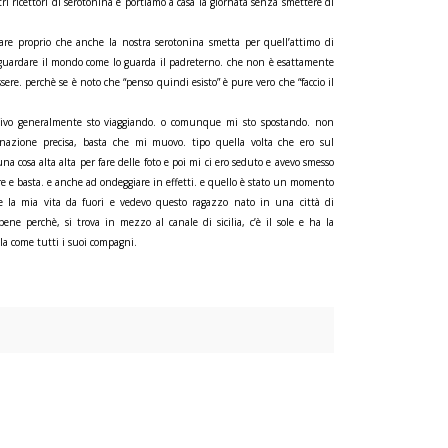
 ricettori di serotonina e portiamo a casa la giornata senza smettere di
re proprio che anche la nostra serotonina smetta per quell’attimo di
 è guardare il mondo come lo guarda il padreterno. che non è esattamente
re. perchè se è noto che “penso quindi esisto” è pure vero che “faccio il
ivo generalmente sto viaggiando. o comunque mi sto spostando. non
inazione precisa, basta che mi muovo. tipo quella volta che ero sul
na cosa alta alta per fare delle foto e poi mi ci ero seduto e avevo smesso
are e basta. e anche ad ondeggiare in effetti. e quello è stato un momento
 e la mia vita da fuori e vedevo questo ragazzo nato in una città di
ene perchè, si trova in mezzo al canale di sicilia, c’è il sole e ha la
la come tutti i suoi compagni.