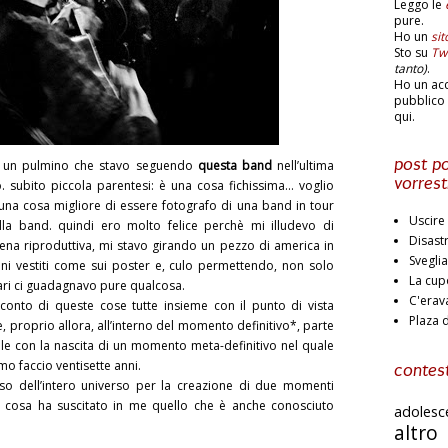
Leggo le
pure.
Ho un
si
Sto su
Twi
tanto)
.
Ho un ac
pubblico 
qui.
post po
in un pulmino che stavo seguendo
questa band
nell’ultima
vorrest
. subito piccola parentesi: è una cosa fichissima… voglio
 una cosa migliore di essere fotografo di una band in tour
Uscire 
lla band. quindi ero molto felice perchè mi illudevo di
Disast
tena riproduttiva, mi stavo girando un pezzo di america in
Svegli
ni vestiti come sui poster e, culo permettendo, non solo
La cup
ri ci guadagnavo pure qualcosa.
C'erav
onto di queste cose tutte insieme con il punto di vista
Plaza 
 proprio allora, all’interno del momento definitivo*, parte
e con la nascita di un momento meta-definitivo nel quale
mo faccio ventisette anni.
contest
asso dell’intero universo per la creazione di due momenti
 la cosa ha suscitato in me quello che è anche conosciuto
adoles
altr