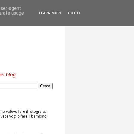
 user-agent
nerate usage
LEARN MORE
GOT IT
el blog
o volevo fare il fotografo.
vece voglio fare il bambino.