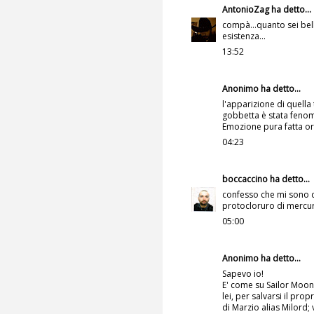
AntonioZag
ha detto...
compà...quanto sei bell
esistenza...
13:52
Anonimo ha detto...
l'apparizione di quella
gobbetta è stata feno
Emozione pura fatta ord
04:23
boccaccino
ha detto...
confesso che mi sono 
protocloruro di mercur
05:00
Anonimo ha detto...
Sapevo io!
E' come su Sailor Moon
lei, per salvarsi il pro
di Marzio alias Milord; 