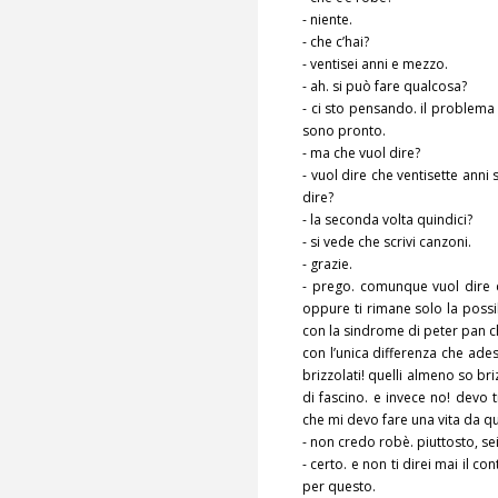
- niente.
- che c’hai?
- ventisei anni e mezzo.
- ah. si può fare qualcosa?
- ci sto pensando. il problema
sono pronto.
- ma che vuol dire?
- vuol dire che ventisette anni 
dire?
- la seconda volta quindici?
- si vede che scrivi canzoni.
- grazie.
- prego. comunque vuol dire c
oppure ti rimane solo la possi
con la sindrome di peter pan c
con l’unica differenza che ad
brizzolati! quelli almeno so b
di fascino. e invece no! devo
che mi devo fare una vita da qui
- non credo robè. piuttosto, se
- certo. e non ti direi mai il c
per questo.