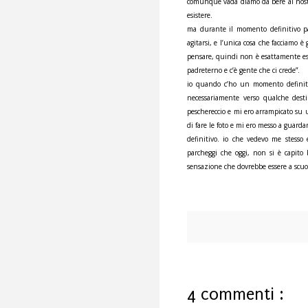
comunque vada diamo da bere ai nostri
esistere.
ma durante il momento definitivo pa
agitarsi, e l’unica cosa che facciamo
pensare, quindi non è esattamente esse
padreterno e c’è gente che ci crede”.
io quando c’ho un momento definit
necessariamente verso qualche dest
peschereccio e mi ero arrampicato su u
di fare le foto e mi ero messo a guard
definitivo. io che vedevo me stesso
parcheggi che oggi, non si è capito b
sensazione che dovrebbe essere a scuo
4 commenti :