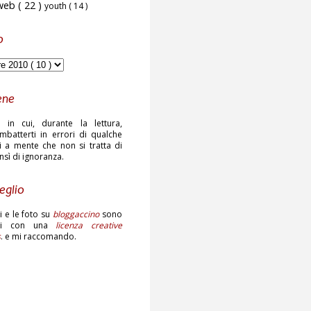
web
( 22 )
youth
( 14 )
o
ene
 in cui, durante la lettura,
mbatterti in errori di qualche
ni a mente che non si tratta di
ensì di ignoranza.
eglio
sti e le foto su
bloggaccino
sono
ati con una
licenza creative
s
. e mi raccomando.