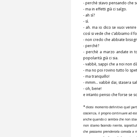
- perchè stavo pensando che se
- ma in effetti già ci salgo.
- ah sì?
- sì.
- ah. ma io dico se vuoi venire
così si vede che c’abbiamo il fo
- non credo che abbiate bisogn
- perchè?
- perchè a marzo andate in t
popolarità già ci sia.
- vabbè, sappi che a noi non dà
- ma no poi rovino tutto lo sp
- ma tranquillo!
- mmm… vabbè dai, stasera sal
- oh, bene!
e intanto penso che forse se 
*
dicesi momento definitivo quel part
coscienza, il proprio continuare ad es
anche quando ci sembra che non stiam
non stiamo facendo niente, soprattutt
che possiamo prendercela comoda a non