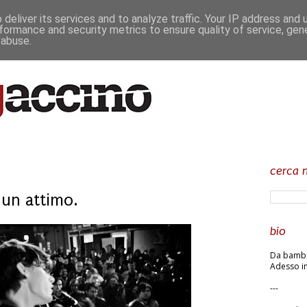
deliver its services and to analyze traffic. Your IP address and
formance and security metrics to ensure quality of service, ge
 abuse.
cerca n
 un attimo.
bio
Da bambin
Adesso in
---