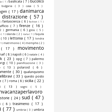
bucolico
basilicata
( 7 )
fia
( 1 )
)
bulgaria
( 3 )
casa
( 5 )
danimarca
agen
( 17 )
)
distrazione
( 57 )
fantascienza
( 6 )
 )
fashion
( 1 )
firenze
( 16 )
nufficio
( 7 )
germania
( 6 )
 2 )
gesù
( 5 )
islanda
( 2 )
l'aquila
ni
( 1 )
italia
( 1 )
lettonia
( 17 )
o
( 10 )
londra
matrimonio
( 4 )
memphis
( 2 )
 1 )
movimento
o
( 17 )
naif
( 8 )
napoli
( 6 )
natale
( 4 )
rk
( 23 )
opg
( 7 )
palermo
rigi
( 10 )
pianificazione
( 3 )
to
( 13 )
polaroid
( 6 )
camente
( 30 )
qualunquismo
ellibravi
( 33 )
questo posto
sicilia
( 22 )
te
( 7 )
roma
( 8 )
smi
( 13 )
sogni
( 5 )
nvacanzaperlavoro
sud
( 47 )
storie
( 24 )
trasimeno
( 17 )
mi
( 8 )
i
( 77 )
umbria
umbria
( 3 )