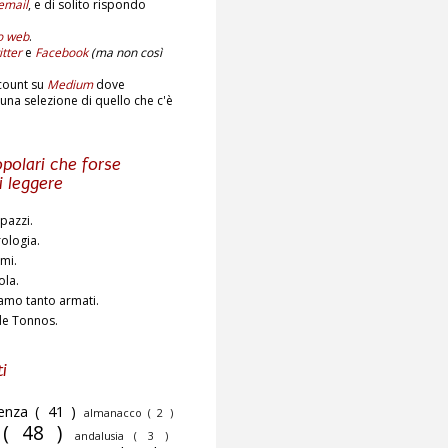
email
,
e di solito rispondo
to web
.
tter
e
Facebook
(ma non così
count su
Medium
dove
una selezione di quello che c'è
polari che forse
i leggere
pazzi.
rologia.
ami.
ola.
amo tanto armati.
de Tonnos.
i
cenza
( 41 )
almanacco
( 2 )
o
( 48 )
andalusia
( 3 )