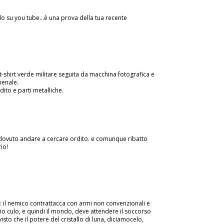
o su you tube...è una prova della tua recente
 t-shirt verde militare seguita da macchina fotografica e
menale.
ito e parti metalliche.
dovuto andare a cercare ordito. e comunque ribatto
io!
: il nemico contrattacca con armi non convenzionali e
prio culo, e quindi il mondo, deve attendere il soccorso
visto che il potere del cristallo di luna, diciamocelo,