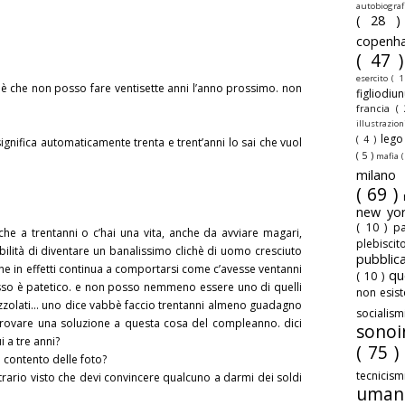
autobiogra
( 28 
copenh
( 47 
esercito
( 1
 è che non posso fare ventisette anni l’anno prossimo. non
figliodiu
francia
(
illustrazio
leg
( 4 )
significa automaticamente trenta e trent’anni lo sai che vuol
( 5 )
mafia
(
milan
( 69 )
new yo
( 10 )
pa
he a trentanni o c’hai una vita, anche da avviare magari,
plebisci
bilità di diventare un banalissimo clichè di uomo cresciuto
pubbli
he in effetti continua a comportarsi come c’avesse ventanni
qu
( 10 )
esso è patetico. e non posso nemmeno essere uno di quelli
non esis
rizzolati… uno dice vabbè faccio trentanni almeno guadagno
sociali
 trovare una soluzione a questa cosa del compleanno. dici
sonoi
 a tre anni?
( 75 )
i contento delle foto?
tecnicis
ontrario visto che devi convincere qualcuno a darmi dei soldi
uman