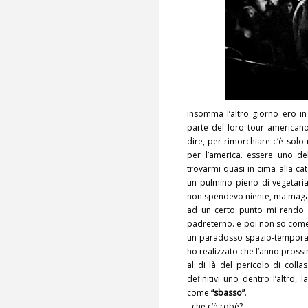
insomma l’altro giorno ero 
parte del loro tour americano
dire, per rimorchiare c’è solo
per l’america. essere uno de
trovarmi quasi in cima alla ca
un pulmino pieno di vegetaria
non spendevo niente, ma maga
ad un certo punto mi rendo c
padreterno. e poi non so come,
un paradosso spazio-temporal
ho realizzato che l’anno prossi
al di là del pericolo di coll
definitivi uno dentro l’altro,
come
“
sbasso
”
.
- che c’è robè?