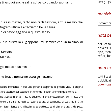
jazz
( 6 )
 ti va puoi anche salire sul palco quando suoniamo.
archivi
 pure in mezzo, tanto non ci da fastidio, anzi è meglio che
tografo ufficiale e facciamo bella figura.
o di pavoneggiarvi in questo senso.
nota b
our in australia e giappone. mi sembra che un minimo di
nel caso
dovessi i
 fastidio.
tipo, tie
refusi, b
ettacolo…
go, ma solo un minuto.
nota m
tutti i te
sono bravo
non se ne accorge nessuno
.
pubblic
common
icolare momento in cui una persona sospende la propria vita, la propria
istere secondo per secondo, ottenendo la definizione di quello che è.
o facendo niente in realtà stiamo almeno angosciandoci per il fatto che
o se ci siamo laureati da poco. oppure, al contrario, ci godiamo il fatto
 fare niente e ci rilassiamo, soprattutto se ci siamo laureati da poco.