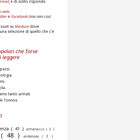
email
,
e di solito rispondo
to web
.
tter
e
Facebook
(ma non così
count su
Medium
dove
una selezione di quello che c'è
polari che forse
i leggere
pazzi.
rologia.
ami.
ola.
amo tanto armati.
de Tonnos.
i
cenza
( 41 )
almanacco
( 2 )
o
( 48 )
andalusia
( 3 )