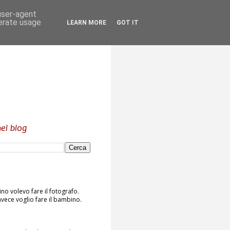
 user-agent
nerate usage
LEARN MORE
GOT IT
el blog
o volevo fare il fotografo.
vece voglio fare il bambino.