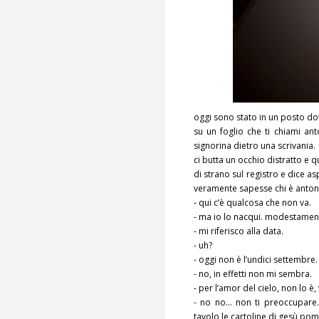
oggi sono stato in un posto dov
su un foglio che ti chiami ant
signorina dietro una scrivania.
ci butta un occhio distratto e 
di strano sul registro e dice as
veramente sapesse chi è antoni
- qui c’è qualcosa che non va.
- ma io lo nacqui. modestamen
- mi riferisco alla data.
- uh?
- oggi non è l’undici settembre.
- no, in effetti non mi sembra.
- per l’amor del cielo, non lo è,
- no no… non ti preoccupare… 
tavolo le cartoline di gesù pom