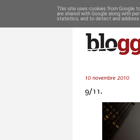
This site uses cookies from Google to 
are shared with Google along with per
statistics, and to detect and address
10 novembre 2010
9/11.