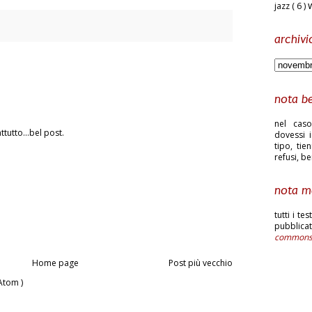
jazz
( 6 )
archivi
nota b
nel caso
tutto...bel post.
dovessi i
tipo, tie
refusi, b
nota m
tutti i te
pubblic
common
Home page
Post più vecchio
Atom )