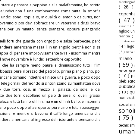
autobiogra
 stare a pensare a peppino e alla malafemmina, ho scritto
( 28 
ove/undici non è una combinazione come tante. la smorfia
copenh
 undici sono i topi e io, in qualità di antonio de curtis, non
( 47 
nove/undici poi devi abbracciare un veterano e dirgli bravo
esercito
( 1
cana per un minuto. senza piangere. oppure piangendo
figliodiu
francia
(
elli forti che guarda con orgoglio e salsa barbecue. però
illustrazio
leg
( 4 )
bandiera americana messa lì in un angolo perchè non si sa
( 5 )
mafia
(
scappa di pensare improvvisamente 9/11 - insomma mentre
milan
il nove novembre è l’undici settembre capovolto.
( 69 )
e che ha sempre meno paura e diminuiscono tutti i film
new yo
 abbassa pure il prezzo del petrolio. prima piano piano, poi
( 10 )
pa
ricane tornano indietro e finisce una guerra. e poco dopo
plebisci
i i telegiornali del mondo si sintonizzano su manhattan dove
pubbli
o due torri. così, in mezzo ai palazzi, da sole. e dal
qu
( 10 )
e due torri decollano un paio di aerei di quelli grossi.
non esis
lazzi e tutti fanno ohhhh. ma è un ohhhh bello. e insomma
sociali
ano poco dopo all’aeroporto più vicino e tutti i passeggeri
sonoi
zione. e mentre si bevono il caffè lungo americano che
( 75 )
andiera americana all’ingresso del ristorante e pensano che
tecnicis
uman