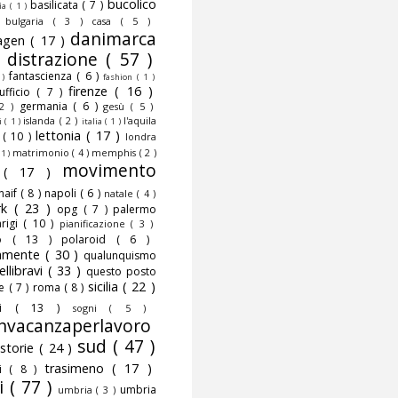
bucolico
basilicata
( 7 )
fia
( 1 )
)
bulgaria
( 3 )
casa
( 5 )
danimarca
agen
( 17 )
)
distrazione
( 57 )
fantascienza
( 6 )
 )
fashion
( 1 )
firenze
( 16 )
nufficio
( 7 )
germania
( 6 )
 2 )
gesù
( 5 )
islanda
( 2 )
l'aquila
ni
( 1 )
italia
( 1 )
lettonia
( 17 )
o
( 10 )
londra
matrimonio
( 4 )
memphis
( 2 )
 1 )
movimento
o
( 17 )
naif
( 8 )
napoli
( 6 )
natale
( 4 )
rk
( 23 )
opg
( 7 )
palermo
rigi
( 10 )
pianificazione
( 3 )
to
( 13 )
polaroid
( 6 )
camente
( 30 )
qualunquismo
ellibravi
( 33 )
questo posto
sicilia
( 22 )
te
( 7 )
roma
( 8 )
smi
( 13 )
sogni
( 5 )
nvacanzaperlavoro
sud
( 47 )
storie
( 24 )
trasimeno
( 17 )
mi
( 8 )
i
( 77 )
umbria
umbria
( 3 )