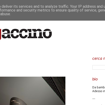
deliver its services and to analyze traffic. Your IP address and
formance and security metrics to ensure quality of service, ge
 abuse.
cerca n
bio
Da bambin
Adesso in
---