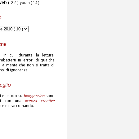
web
( 22 )
youth
( 14 )
o
ene
 in cui, durante la lettura,
mbatterti in errori di qualche
ni a mente che non si tratta di
ensì di ignoranza.
eglio
sti e le foto su
bloggaccino
sono
ati con una
licenza creative
s
. e mi raccomando.