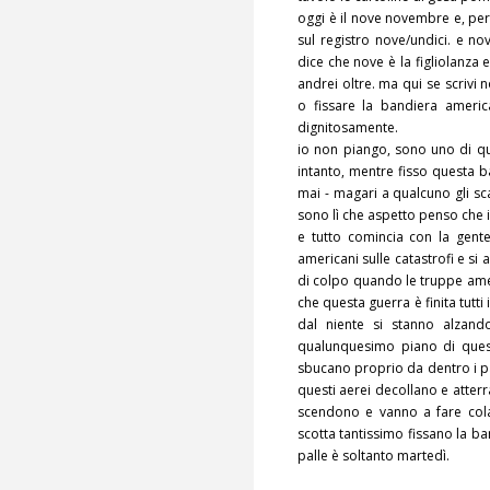
oggi è il nove novembre e, per
sul registro nove/undici. e n
dice che nove è la figliolanza e
andrei oltre. ma qui se scrivi 
o fissare la bandiera ameri
dignitosamente.
io non piango, sono uno di qu
intanto, mentre fisso questa 
mai - magari a qualcuno gli 
sono lì che aspetto penso che 
e tutto comincia con la gent
americani sulle catastrofi e si
di colpo quando le truppe ame
che questa guerra è finita tutt
dal niente si stanno alzand
qualunquesimo piano di quest
sbucano proprio da dentro i pa
questi aerei decollano e atterr
scendono e vanno a fare cola
scotta tantissimo fissano la b
palle è soltanto martedì.