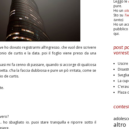
Leggo le
pure.
Ho un
si
Sto su
Twi
tanto)
.
Ho un ac
pubblico 
qui.
post po
e ho dovuto registrarmi all’ingresso. che vuol dire scrivere
vorrest
onio de curtis e la data. poi il foglio viene preso da una
Uscire 
quasi mi fa cenno di passare, quando si accorge di qualcosa
Disast
petta. c’ha la faccia dubbiosa e pure un pò irritata, come se
Svegli
o de curtis.
La cup
C'erav
te.
Plaza 
contest
 vero?
adoles
ho sbagliato io. puoi stare tranquilla e riporre sotto il
altr
piere.