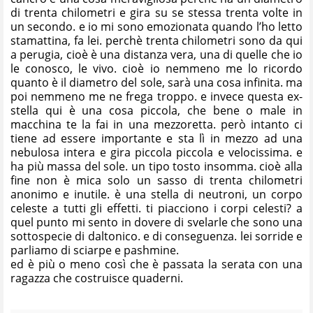
di trenta chilometri e gira su se stessa trenta volte in
un secondo. e io mi sono emozionata quando l’ho letto
stamattina, fa lei. perchè trenta chilometri sono da qui
a perugia, cioè è una distanza vera, una di quelle che io
le conosco, le vivo. cioè io nemmeno me lo ricordo
quanto è il diametro del sole, sarà una cosa infinita. ma
poi nemmeno me ne frega troppo. e invece questa ex-
stella qui è una cosa piccola, che bene o male in
macchina te la fai in una mezzoretta. però intanto ci
tiene ad essere importante e sta lì in mezzo ad una
nebulosa intera e gira piccola piccola e velocissima. e
ha più massa del sole. un tipo tosto insomma. cioè alla
fine non è mica solo un sasso di trenta chilometri
anonimo e inutile. è una stella di neutroni, un corpo
celeste a tutti gli effetti. ti piacciono i corpi celesti? a
quel punto mi sento in dovere di svelarle che sono una
sottospecie di daltonico. e di conseguenza. lei sorride e
parliamo di sciarpe e pashmine.
ed è più o meno così che è passata la serata con una
ragazza che costruisce quaderni.