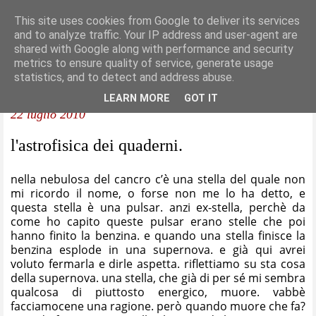
This site uses cookies from Google to deliver its services
and to analyze traffic. Your IP address and user-agent are
shared with Google along with performance and security
metrics to ensure quality of service, generate usage
statistics, and to detect and address abuse.
LEARN MORE
GOT IT
22 luglio 2010
l'astrofisica dei quaderni.
nella nebulosa del cancro c’è una stella del quale non
mi ricordo il nome, o forse non me lo ha detto, e
questa stella è una pulsar. anzi ex-stella, perchè da
come ho capito queste pulsar erano stelle che poi
hanno finito la benzina. e quando una stella finisce la
benzina esplode in una supernova. e già qui avrei
voluto fermarla e dirle aspetta. riflettiamo su sta cosa
della supernova. una stella, che già di per sé mi sembra
qualcosa di piuttosto energico, muore. vabbè
facciamocene una ragione. però quando muore che fa?