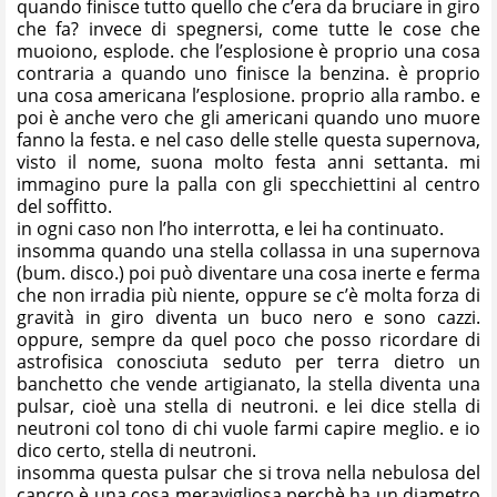
quando finisce tutto quello che c’era da bruciare in giro
che fa? invece di spegnersi, come tutte le cose che
muoiono, esplode. che l’esplosione è proprio una cosa
contraria a quando uno finisce la benzina. è proprio
una cosa americana l’esplosione. proprio alla rambo. e
poi è anche vero che gli americani quando uno muore
fanno la festa. e nel caso delle stelle questa supernova,
visto il nome, suona molto festa anni settanta. mi
immagino pure la palla con gli specchiettini al centro
del soffitto.
in ogni caso non l’ho interrotta, e lei ha continuato.
insomma quando una stella collassa in una supernova
(bum. disco.) poi può diventare una cosa inerte e ferma
che non irradia più niente, oppure se c’è molta forza di
gravità in giro diventa un buco nero e sono cazzi.
oppure, sempre da quel poco che posso ricordare di
astrofisica conosciuta seduto per terra dietro un
banchetto che vende artigianato, la stella diventa una
pulsar, cioè una stella di neutroni. e lei dice stella di
neutroni col tono di chi vuole farmi capire meglio. e io
dico certo, stella di neutroni.
insomma questa pulsar che si trova nella nebulosa del
cancro è una cosa meravigliosa perchè ha un diametro