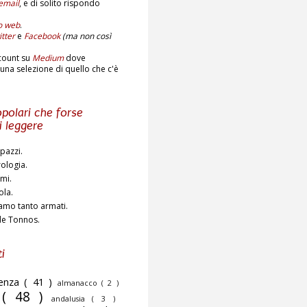
email
,
e di solito rispondo
to web
.
tter
e
Facebook
(ma non così
count su
Medium
dove
una selezione di quello che c'è
polari che forse
i leggere
pazzi.
rologia.
ami.
ola.
amo tanto armati.
de Tonnos.
i
cenza
( 41 )
almanacco
( 2 )
o
( 48 )
andalusia
( 3 )