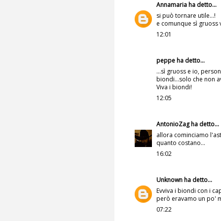
Annamaria
ha detto...
si può tornare utile...!
e comunque sì gruoss ve
12:01
peppe ha detto...
...sì gruoss e io, pers
biondi...solo che non a
Viva i biondi!
12:05
AntonioZag
ha detto...
allora cominciamo l'ast
quanto costano...
16:02
Unknown
ha detto...
Evviva i biondi con i c
però eravamo un po' men
07:22