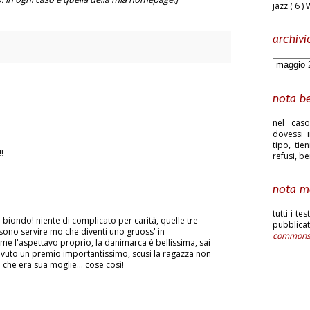
jazz
( 6 )
archivi
nota b
nel caso
dovessi i
tipo, tie
!
refusi, b
nota m
tutti i te
l biondo! niente di complicato per carità, quelle tre
pubblic
ssono servire mo che diventi uno gruoss' in
common
me l'aspettavo proprio, la danimarca è bellissima, sai
evuto un premio importantissimo, scusi la ragazza non
che era sua moglie... cose così!