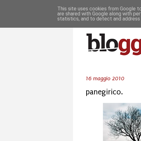
This site uses cookies from Google to 
are shared with Google along with per
statistics, and to detect and address
16 maggio 2010
panegirico.