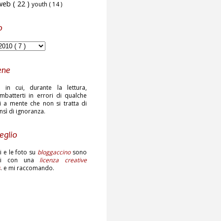
web
( 22 )
youth
( 14 )
o
ene
 in cui, durante la lettura,
mbatterti in errori di qualche
ni a mente che non si tratta di
ensì di ignoranza.
eglio
sti e le foto su
bloggaccino
sono
ati con una
licenza creative
s
. e mi raccomando.