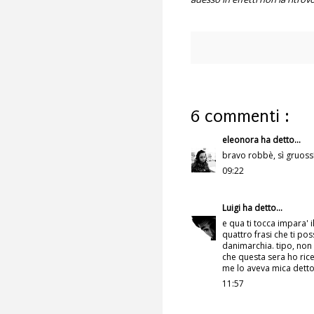
6 commenti :
eleonora
ha detto...
bravo robbè, sì gruoss!
09:22
Luigi
ha detto...
e qua ti tocca impara' i
quattro frasi che ti po
danimarchia. tipo, non 
che questa sera ho ric
me lo aveva mica detto 
11:57