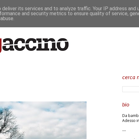
deliver its services and to analyze traffic. Your IP address and
formance and security metrics to ensure quality of service, ge
 abuse.
cerca n
bio
Da bambin
Adesso in
---