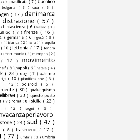
bucolico
basilicata
( 7 )
fia
( 1 )
)
bulgaria
( 3 )
casa
( 5 )
danimarca
agen
( 17 )
)
distrazione
( 57 )
fantascienza
( 6 )
 )
fashion
( 1 )
firenze
( 16 )
nufficio
( 7 )
germania
( 6 )
 2 )
gesù
( 5 )
islanda
( 2 )
l'aquila
ni
( 1 )
italia
( 1 )
lettonia
( 17 )
o
( 10 )
londra
matrimonio
( 4 )
memphis
( 2 )
 1 )
movimento
o
( 17 )
naif
( 8 )
napoli
( 6 )
natale
( 4 )
rk
( 23 )
opg
( 7 )
palermo
rigi
( 10 )
pianificazione
( 3 )
to
( 13 )
polaroid
( 6 )
camente
( 30 )
qualunquismo
ellibravi
( 33 )
questo posto
sicilia
( 22 )
te
( 7 )
roma
( 8 )
smi
( 13 )
sogni
( 5 )
nvacanzaperlavoro
sud
( 47 )
storie
( 24 )
trasimeno
( 17 )
mi
( 8 )
i
( 77 )
umbria
umbria
( 3 )