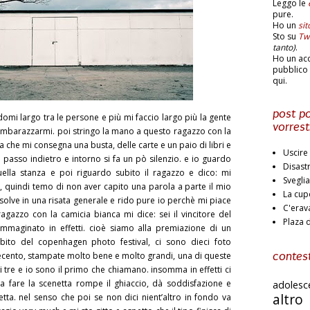
Leggo le
pure.
Ho un
si
Sto su
Twi
tanto)
.
Ho un ac
pubblico 
qui.
post po
endomi largo tra le persone e più mi faccio largo più la gente
vorrest
 imbarazzarmi. poi stringo la mano a questo ragazzo con la
a che mi consegna una busta, delle carte e un paio di libri e
Uscire 
 passo indietro e intorno si fa un pò silenzio. e io guardo
Disast
uella stanza e poi riguardo subito il ragazzo e dico: mi
Svegli
 quindi temo di non aver capito una parola a parte il mio
La cup
isolve in una risata generale e rido pure io perchè mi piace
C'erav
l ragazzo con la camicia bianca mi dice: sei il vincitore del
Plaza 
immaginato in effetti. cioè siamo alla premiazione di un
bito del copenhagen photo festival, ci sono dieci foto
ecento, stampate molto bene e molto grandi, una di queste
contest
i tre e io sono il primo che chiamano. insomma in effetti ci
a fare la scenetta rompe il ghiaccio, dà soddisfazione e
adoles
altr
ta. nel senso che poi se non dici nient’altro in fondo va