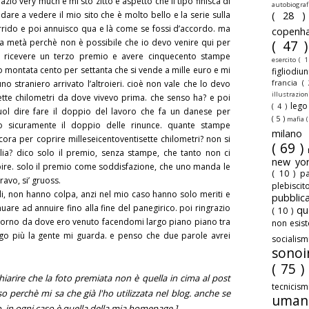
razio very much e mi sto zitto e aspetto che il tipo finisca di
autobiogra
ndare a vedere il mio sito che è molto bello e la serie sulla
( 28 
sorrido e poi annuisco qua e là come se fossi d’accordo. ma
copenh
 a metà perchè non è possibile che io devo venire qui per
( 47 
 ricevere un terzo premio e avere cinquecento stampe
esercito
( 1
to montata cento per settanta che si vende a mille euro e mi
figliodiu
francia
(
o straniero arrivato l’altroieri. cioè non vale che lo devo
illustrazio
sette chilometri da dove vivevo prima. che senso ha? e poi
leg
( 4 )
ol dire fare il doppio del lavoro che fa un danese per
( 5 )
mafia
(
 o sicuramente il doppio delle rinunce. quante stampe
milan
cora per coprire milleseicentoventisette chilometri? non si
( 69 )
lia? dico solo il premio, senza stampe, che tanto non ci
new yo
ire. solo il premio come soddisfazione, che uno manda le
( 10 )
pa
ravo, si’ gruoss.
plebisci
li, non hanno colpa, anzi nel mio caso hanno solo meriti e
pubbli
nuare ad annuire fino alla fine del panegirico. poi ringrazio
qu
( 10 )
torno da dove ero venuto facendomi largo piano piano tra
non esis
rgo più la gente mi guarda. e penso che due parole avrei
sociali
sonoi
( 75 )
hiarire che la foto premiata non è quella in cima al post
tecnicis
 perchè mi sa che già l'ho utilizzata nel blog. anche se
uman
o. in ogni caso è quella della mia
homepage
.]