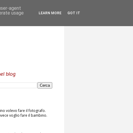
 user-agent
nerate usage
LEARN MORE
GOT IT
el blog
o volevo fare il fotografo.
vece voglio fare il bambino.