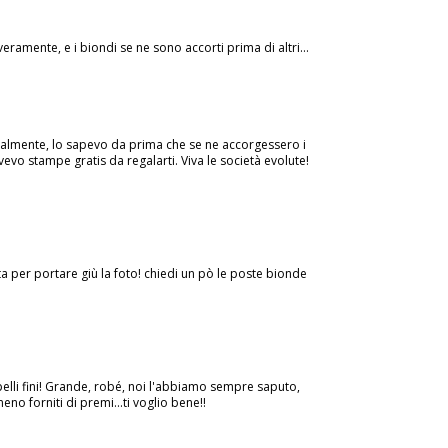
ramente, e i biondi se ne sono accorti prima di altri...
onalmente, lo sapevo da prima che se ne accorgessero i
vevo stampe gratis da regalarti. Viva le società evolute!
a per portare giù la foto! chiedi un pò le poste bionde
apelli fini! Grande, robé, noi l'abbiamo sempre saputo,
o forniti di premi...ti voglio bene!!