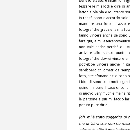
bene lo stesso. e infatti io ring
tessere le mie lodi e dire di a
lettonia bla bla e io intanto 
in realtà sono d’accordo solo
mandare una foto a cazzo e
fotografiche gratis e la mia fo
fanno vincere anche se sono un
fare qui, a milleseicentoventi
non vale anche perchè qui vu
arrivare allo stesso punto,
fotografiche dovrei vincere an
potrebbe vincere anche in ita
sarebbero chilometri da riemp
foto, ti telefonano e ti dicono b
i biondi sono solo molto genti
quindi mi pare il caso di conti
di nuovo very much e me ne ri
le persone e più mi faccio la
potuto pure dirle.
[oh, mi è stato suggerito di c
ma un'altra che non ho messo
adesso in effetti non la ritrov