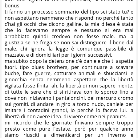
bonus.
ti fanno un processo sommario del tipo sei stato tu? e
non aspettano nemmeno che rispondi no perchè tanto
c’hai gli occhi che dicono galline. la mia difesa è stata
che lo facevamo sempre e nessuno si era mai
arrabbiato quindi credevo non fosse male. ma la
giustizia se ne frega se non sai distinguere il bene dal
male. chi ignora la legge è comunque passibile di
mazzate. e di domiciliari per i giorni successivi.
ma subito dopo la detenzione c’è daniele che ti aspetta
fuori, tipo blues brothers, per continuare a scavare
buche, fare guerre, catturare animali e sbucciarsi le
ginocchia senza nemmeno aspettare che la libertà
vigilata fosse finita. ah, la libertà di non sapere niente.
di tutte le sere che ci si ritirava con lo sporco fino a
dove non iniziavano i pantaloncini. del mercuro cromo
sui gomiti. di andare in giro a torso nudo, daniele per
imitare i contadini grandi, io perchè lo faceva lui. la
libertà di non avere idea. di vivere come nei peanuts.
mi ricordo che le giornate finivano sempre troppo
presto come pure l’estate. però per qualche anno
siamo riusciti a dimenticarci per un inverno e