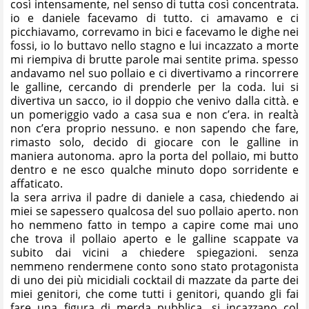
così intensamente, nel senso di tutta così concentrata.
io e daniele facevamo di tutto. ci amavamo e ci
picchiavamo, correvamo in bici e facevamo le dighe nei
fossi, io lo buttavo nello stagno e lui incazzato a morte
mi riempiva di brutte parole mai sentite prima. spesso
andavamo nel suo pollaio e ci divertivamo a rincorrere
le galline, cercando di prenderle per la coda. lui si
divertiva un sacco, io il doppio che venivo dalla città. e
un pomeriggio vado a casa sua e non c’era. in realtà
non c’era proprio nessuno. e non sapendo che fare,
rimasto solo, decido di giocare con le galline in
maniera autonoma. apro la porta del pollaio, mi butto
dentro e ne esco qualche minuto dopo sorridente e
affaticato.
la sera arriva il padre di daniele a casa, chiedendo ai
miei se sapessero qualcosa del suo pollaio aperto. non
ho nemmeno fatto in tempo a capire come mai uno
che trova il pollaio aperto e le galline scappate va
subito dai vicini a chiedere spiegazioni. senza
nemmeno rendermene conto sono stato protagonista
di uno dei più micidiali cocktail di mazzate da parte dei
miei genitori, che come tutti i genitori, quando gli fai
fare una figura di merda pubblica, si incazzano col