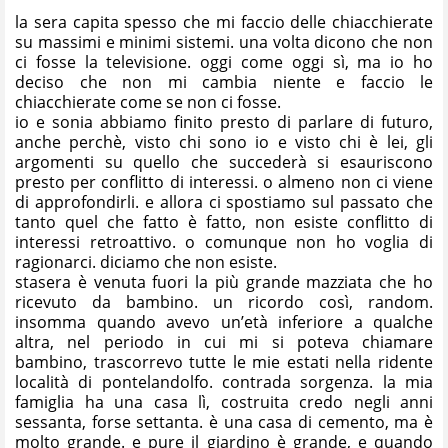
la sera capita spesso che mi faccio delle chiacchierate
su massimi e minimi sistemi. una volta dicono che non
ci fosse la televisione. oggi come oggi sì, ma io ho
deciso che non mi cambia niente e faccio le
chiacchierate come se non ci fosse.
io e sonia abbiamo finito presto di parlare di futuro,
anche perchè, visto chi sono io e visto chi è lei, gli
argomenti su quello che succederà si esauriscono
presto per conflitto di interessi. o almeno non ci viene
di approfondirli. e allora ci spostiamo sul passato che
tanto quel che fatto è fatto, non esiste conflitto di
interessi retroattivo. o comunque non ho voglia di
ragionarci. diciamo che non esiste.
stasera è venuta fuori la più grande mazziata che ho
ricevuto da bambino. un ricordo così, random.
insomma quando avevo un’età inferiore a qualche
altra, nel periodo in cui mi si poteva chiamare
bambino, trascorrevo tutte le mie estati nella ridente
località di pontelandolfo. contrada sorgenza. la mia
famiglia ha una casa lì, costruita credo negli anni
sessanta, forse settanta. è una casa di cemento, ma è
molto grande. e pure il giardino è grande, e quando