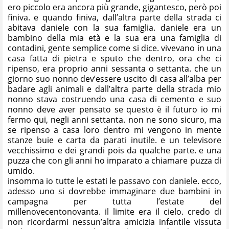
ero piccolo era ancora più grande, gigantesco, però poi
finiva. e quando finiva, dall’altra parte della strada ci
abitava daniele con la sua famiglia. daniele era un
bambino della mia età e la sua era una famiglia di
contadini, gente semplice come si dice. vivevano in una
casa fatta di pietra e sputo che dentro, ora che ci
ripenso, era proprio anni sessanta o settanta. che un
giorno suo nonno dev’essere uscito di casa all’alba per
badare agli animali e dall’altra parte della strada mio
nonno stava costruendo una casa di cemento e suo
nonno deve aver pensato se questo è il futuro io mi
fermo qui, negli anni settanta. non ne sono sicuro, ma
se ripenso a casa loro dentro mi vengono in mente
stanze buie e carta da parati inutile. e un televisore
vecchissimo e dei grandi pois da qualche parte. e una
puzza che con gli anni ho imparato a chiamare puzza di
umido.
insomma io tutte le estati le passavo con daniele. ecco,
adesso uno si dovrebbe immaginare due bambini in
campagna per tutta l’estate del
millenovecentonovanta. il limite era il cielo. credo di
non ricordarmi nessun’altra amicizia infantile vissuta