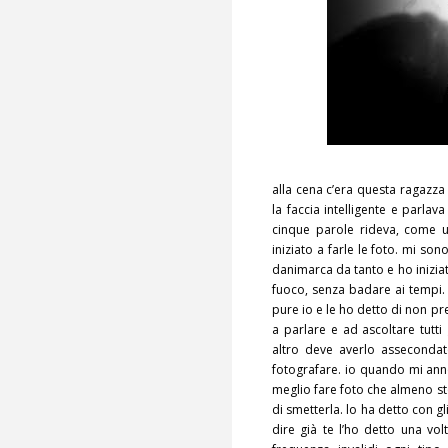
alla cena c’era questa ragazza
la faccia intelligente e parlav
cinque parole rideva, come un
iniziato a farle le foto. mi so
danimarca da tanto e ho iniziat
fuoco, senza badare ai tempi. e
pure io e le ho detto di non 
a parlare e ad ascoltare tutti
altro deve averlo asseconda
fotografare. io quando mi an
meglio fare foto che almeno sto
di smetterla. lo ha detto con gl
dire già te l’ho detto una vol