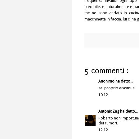
frequenza invalidi ogni tip
credibile. e naturalmente è par
me ne sono andato in cucin
macchinetta in faccia. lui ci ha
5 commenti :
Anonimo ha detto...
sei proprio erasmus!
10:12
AntonioZag
ha detto...
Roberto non importunar
dei rumori.
12:12