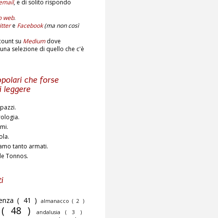
email
,
e di solito rispondo
to web
.
tter
e
Facebook
(ma non così
count su
Medium
dove
una selezione di quello che c'è
polari che forse
i leggere
pazzi.
rologia.
ami.
ola.
amo tanto armati.
de Tonnos.
i
cenza
( 41 )
almanacco
( 2 )
o
( 48 )
andalusia
( 3 )