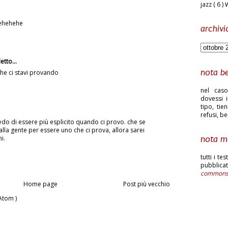
jazz
( 6 )
.ehehehe
archivi
etto...
nota b
e ci stavi provando
nel caso
dovessi i
tipo, tie
refusi, b
edo di essere più esplicito quando ci provo. che se
 alla gente per essere uno che ci prova, allora sarei
i.
nota m
tutti i te
pubblic
common
Home page
Post più vecchio
Atom )