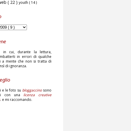
web
( 22 )
youth
( 14 )
o
ene
 in cui, durante la lettura,
mbatterti in errori di qualche
ni a mente che non si tratta di
ensì di ignoranza.
eglio
sti e le foto su
bloggaccino
sono
ati con una
licenza creative
s
. e mi raccomando.