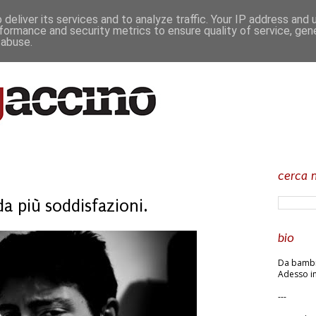
deliver its services and to analyze traffic. Your IP address and
formance and security metrics to ensure quality of service, ge
 abuse.
cerca n
a più soddisfazioni.
bio
Da bambin
Adesso in
---