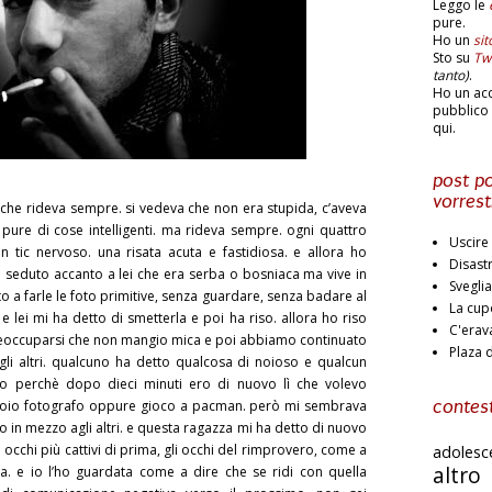
Leggo le
pure.
Ho un
si
Sto su
Twi
tanto)
.
Ho un ac
pubblico 
qui.
post po
vorrest
 che rideva sempre. si vedeva che non era stupida, c’aveva
a pure di cose intelligenti. ma rideva sempre. ogni quattro
Uscire 
 tic nervoso. una risata acuta e fastidiosa. e allora ho
Disast
no seduto accanto a lei che era serba o bosniaca ma vive in
Svegli
o a farle le foto primitive, senza guardare, senza badare al
La cup
 lei mi ha detto di smetterla e poi ha riso. allora ho riso
C'erav
preoccuparsi che non mangio mica e poi abbiamo continuato
Plaza 
 gli altri. qualcuno ha detto qualcosa di noioso e qualcun
to perchè dopo dieci minuti ero di nuovo lì che volevo
noio fotografo oppure gioco a pacman. però mi sembrava
contest
 in mezzo agli altri. e questa ragazza mi ha detto di nuovo
i occhi più cattivi di prima, gli occhi del rimprovero, come a
adoles
altr
ta. e io l’ho guardata come a dire che se ridi con quella