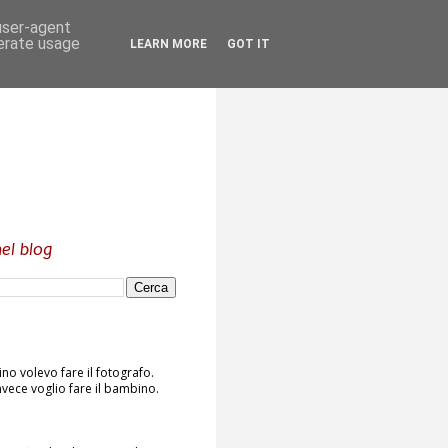
 user-agent
nerate usage
LEARN MORE
GOT IT
el blog
o volevo fare il fotografo.
vece voglio fare il bambino.