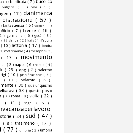
bucolico
basilicata
( 7 )
fia
( 1 )
)
bulgaria
( 3 )
casa
( 5 )
danimarca
agen
( 17 )
)
distrazione
( 57 )
fantascienza
( 6 )
 )
fashion
( 1 )
firenze
( 16 )
nufficio
( 7 )
germania
( 6 )
 2 )
gesù
( 5 )
islanda
( 2 )
l'aquila
ni
( 1 )
italia
( 1 )
lettonia
( 17 )
o
( 10 )
londra
matrimonio
( 4 )
memphis
( 2 )
 1 )
movimento
o
( 17 )
naif
( 8 )
napoli
( 6 )
natale
( 4 )
rk
( 23 )
opg
( 7 )
palermo
rigi
( 10 )
pianificazione
( 3 )
to
( 13 )
polaroid
( 6 )
camente
( 30 )
qualunquismo
ellibravi
( 33 )
questo posto
sicilia
( 22 )
te
( 7 )
roma
( 8 )
smi
( 13 )
sogni
( 5 )
nvacanzaperlavoro
sud
( 47 )
storie
( 24 )
trasimeno
( 17 )
mi
( 8 )
i
( 77 )
umbria
umbria
( 3 )