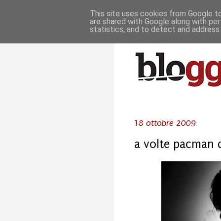
This site uses cookies from Google to 
are shared with Google along with per
statistics, and to detect and address
18 ottobre 2009
a volte pacman d