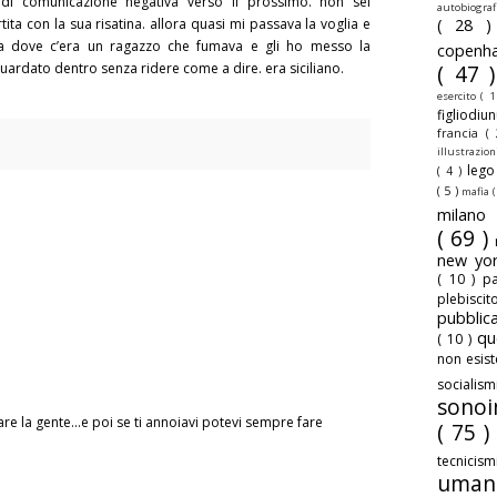
o di comunicazione negativa verso il prossimo. non sei
autobiogra
tita con la sua risatina. allora quasi mi passava la voglia e
( 28 
a dove c’era un ragazzo che fumava e gli ho messo la
copenh
 guardato dentro senza ridere come a dire. era siciliano.
( 47 
esercito
( 1
figliodiu
francia
(
illustrazio
leg
( 4 )
( 5 )
mafia
(
milan
( 69 )
new yo
( 10 )
pa
plebisci
pubbli
qu
( 10 )
non esis
sociali
sonoi
e la gente...e poi se ti annoiavi potevi sempre fare
( 75 )
tecnicis
uman