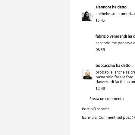
eleonora
ha detto...
ehehehe...dei rumori..
15:45
fabrizio venerandi ha d
secondo me pensava ch
08:39
boccaccino
ha detto...
probabile. anche se cr
basta solo fare le foto
davvero di facili costum
12:49
Posta un commento
Post più recente
Iscriviti a:
Commenti sul post ( 