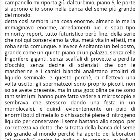
campanello mi riporta giù dal turbinio, piano 5, le porte
si aprono e io sono nella banca del seme più grande
del mondo.
detta così sembra una cosa enorme. almeno io me la
immaginavo enorme, arredamenti luci e spazi tipo
minority report. tutto futuristico però fine. della serie
che noi qui conserviamo la vita, metà vita in effetti, ma
roba seria comunque. e invece è soltanto un bel posto,
grande come un quinto piano di un palazzo, senza celle
frigorifere giganti, senza scaffali di provette a perdita
d’occhio, senza decine di scienziati che con le
mascherine e i camici bianchi analizzano ettolitri di
liquido seminale. e questo perchè, ci riflettevo una
volta uscito, gli spermatozoi sono proprio piccoli. non
so se avete presente, ma in una gocciolina ce ne sono
tantissimi (mi hanno pure fatto vedere a microscopio e
sembrava che stessero dando una festa in un
monolocale), e quindi evidentemente un paio di
enormi botti di metallo o chissacchè piene di nitrogeno
liquido per conservare il seme bastano allo scopo. per
correttezza va detto che si tratta della banca del seme
più grande al mondo perchè ha aperto dei laboratori
“di raccolta” anche in india e in america, quindi la