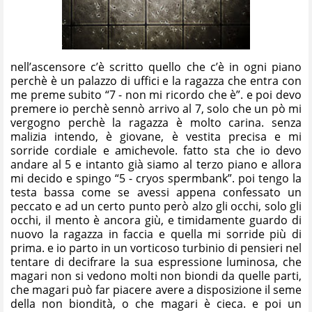
nell’ascensore c’è scritto quello che c’è in ogni piano
perchè è un palazzo di uffici e la ragazza che entra con
me preme subito “7 - non mi ricordo che è”. e poi devo
premere io perchè sennò arrivo al 7, solo che un pò mi
vergogno perchè la ragazza è molto carina. senza
malizia intendo, è giovane, è vestita precisa e mi
sorride cordiale e amichevole. fatto sta che io devo
andare al 5 e intanto già siamo al terzo piano e allora
mi decido e spingo “5 - cryos spermbank”. poi tengo la
testa bassa come se avessi appena confessato un
peccato e ad un certo punto però alzo gli occhi, solo gli
occhi, il mento è ancora giù, e timidamente guardo di
nuovo la ragazza in faccia e quella mi sorride più di
prima. e io parto in un vorticoso turbinio di pensieri nel
tentare di decifrare la sua espressione luminosa, che
magari non si vedono molti non biondi da quelle parti,
che magari può far piacere avere a disposizione il seme
della non biondità, o che magari è cieca. e poi un