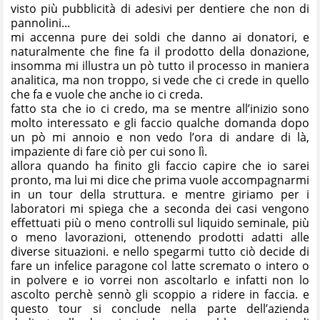
visto più pubblicità di adesivi per dentiere che non di
pannolini...
mi accenna pure dei soldi che danno ai donatori, e
naturalmente che fine fa il prodotto della donazione,
insomma mi illustra un pò tutto il processo in maniera
analitica, ma non troppo, si vede che ci crede in quello
che fa e vuole che anche io ci creda.
fatto sta che io ci credo, ma se mentre all’inizio sono
molto interessato e gli faccio qualche domanda dopo
un pò mi annoio e non vedo l’ora di andare di là,
impaziente di fare ciò per cui sono lì.
allora quando ha finito gli faccio capire che io sarei
pronto, ma lui mi dice che prima vuole accompagnarmi
in un tour della struttura. e mentre giriamo per i
laboratori mi spiega che a seconda dei casi vengono
effettuati più o meno controlli sul liquido seminale, più
o meno lavorazioni, ottenendo prodotti adatti alle
diverse situazioni. e nello spegarmi tutto ciò decide di
fare un infelice paragone col latte scremato o intero o
in polvere e io vorrei non ascoltarlo e infatti non lo
ascolto perchè sennò gli scoppio a ridere in faccia. e
questo tour si conclude nella parte dell’azienda