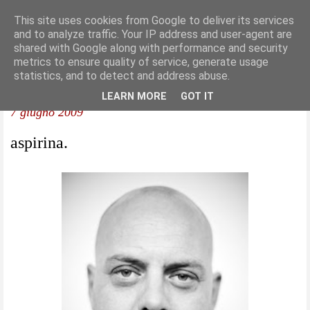
This site uses cookies from Google to deliver its services
and to analyze traffic. Your IP address and user-agent are
shared with Google along with performance and security
metrics to ensure quality of service, generate usage
statistics, and to detect and address abuse.
LEARN MORE
GOT IT
7 giugno 2009
aspirina.