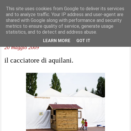
This site uses cookies from Google to deliver its services
and to analyze traffic. Your IP address and user-agent are
shared with Google along with performance and security
metrics to ensure quality of service, generate usage
statistics, and to detect and address abuse.
LEARN MORE
GOT IT
20 maggio 2009
il cacciatore di aquilani.