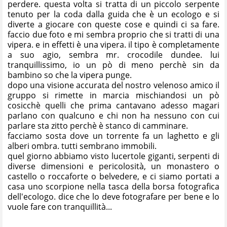
perdere. questa volta si tratta di un piccolo serpente
tenuto per la coda dalla guida che è un ecologo e si
diverte a giocare con queste cose e quindi ci sa fare.
faccio due foto e mi sembra proprio che si tratti di una
vipera. e in effetti è una vipera. il tipo è completamente
a suo agio, sembra mr. crocodile dundee. lui
tranquillissimo, io un pò di meno perchè sin da
bambino so che la vipera punge.
dopo una visione accurata del nostro velenoso amico il
gruppo si rimette in marcia mischiandosi un pò
cosicchè quelli che prima cantavano adesso magari
parlano con qualcuno e chi non ha nessuno con cui
parlare sta zitto perchè è stanco di camminare.
facciamo sosta dove un torrente fa un laghetto e gli
alberi ombra. tutti sembrano immobili.
quel giorno abbiamo visto lucertole giganti, serpenti di
diverse dimensioni e pericolosità, un monastero o
castello o roccaforte o belvedere, e ci siamo portati a
casa uno scorpione nella tasca della borsa fotografica
dell'ecologo. dice che lo deve fotografare per bene e lo
vuole fare con tranquillità...