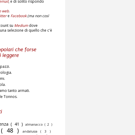
email
,
e di solito rispondo
to web
.
tter
e
Facebook
(ma non così
count su
Medium
dove
una selezione di quello che c'è
polari che forse
i leggere
pazzi.
rologia.
ami.
ola.
amo tanto armati.
de Tonnos.
i
cenza
( 41 )
almanacco
( 2 )
o
( 48 )
andalusia
( 3 )