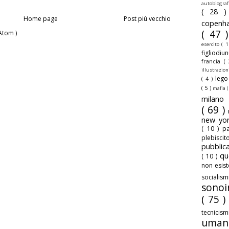
autobiogra
( 28 
Home page
Post più vecchio
copenh
( 47 
Atom )
esercito
( 1
figliodiu
francia
(
illustrazio
leg
( 4 )
( 5 )
mafia
(
milan
( 69 )
new yo
( 10 )
pa
plebisci
pubbli
qu
( 10 )
non esis
sociali
sonoi
( 75 )
tecnicis
uman