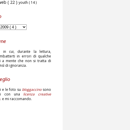
web
( 22 )
youth
( 14 )
o
ene
 in cui, durante la lettura,
mbatterti in errori di qualche
ni a mente che non si tratta di
ensì di ignoranza.
eglio
sti e le foto su
bloggaccino
sono
ati con una
licenza creative
s
. e mi raccomando.