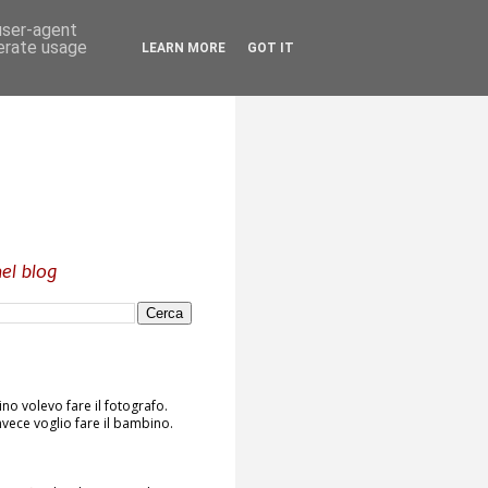
 user-agent
nerate usage
LEARN MORE
GOT IT
el blog
o volevo fare il fotografo.
vece voglio fare il bambino.