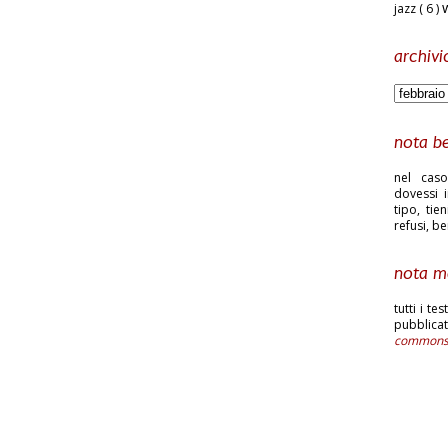
jazz
( 6 )
archivi
nota b
nel caso
dovessi i
tipo, tie
refusi, b
nota m
tutti i te
pubblic
common