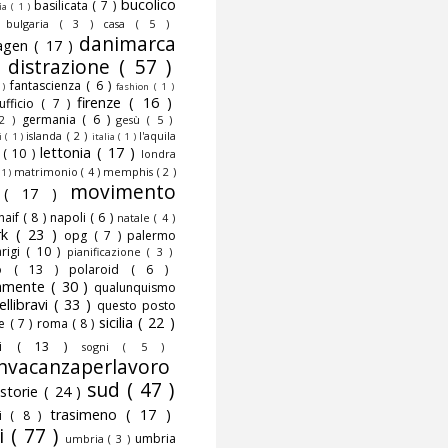
bucolico
basilicata
( 7 )
fia
( 1 )
)
bulgaria
( 3 )
casa
( 5 )
danimarca
agen
( 17 )
)
distrazione
( 57 )
fantascienza
( 6 )
 )
fashion
( 1 )
firenze
( 16 )
nufficio
( 7 )
germania
( 6 )
 2 )
gesù
( 5 )
islanda
( 2 )
l'aquila
ni
( 1 )
italia
( 1 )
lettonia
( 17 )
o
( 10 )
londra
matrimonio
( 4 )
memphis
( 2 )
 1 )
movimento
o
( 17 )
naif
( 8 )
napoli
( 6 )
natale
( 4 )
rk
( 23 )
opg
( 7 )
palermo
rigi
( 10 )
pianificazione
( 3 )
to
( 13 )
polaroid
( 6 )
camente
( 30 )
qualunquismo
ellibravi
( 33 )
questo posto
sicilia
( 22 )
te
( 7 )
roma
( 8 )
smi
( 13 )
sogni
( 5 )
nvacanzaperlavoro
sud
( 47 )
storie
( 24 )
trasimeno
( 17 )
mi
( 8 )
i
( 77 )
umbria
umbria
( 3 )