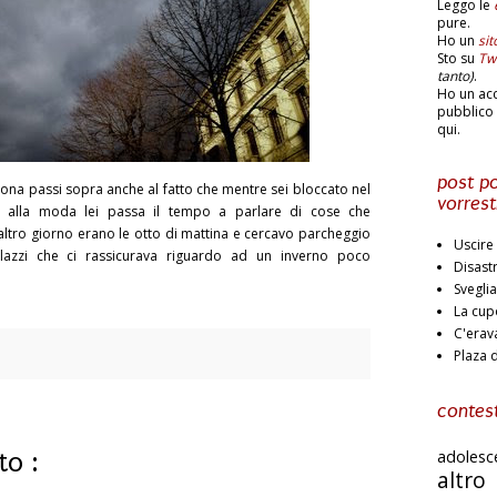
Leggo le
pure.
Ho un
si
Sto su
Twi
tanto)
.
Ho un ac
pubblico 
qui.
post po
na passi sopra anche al fatto che mentre sei bloccato nel
vorrest
ni alla moda lei passa il tempo a parlare di cose che
altro giorno erano le otto di mattina e cercavo parcheggio
Uscire 
lazzi che ci rassicurava riguardo ad un inverno poco
Disast
Svegli
La cup
C'erav
Plaza 
contest
adoles
o :
altr