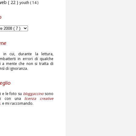
web
( 22 )
youth
( 14 )
o
ene
 in cui, durante la lettura,
mbatterti in errori di qualche
ni a mente che non si tratta di
ensì di ignoranza.
eglio
sti e le foto su
bloggaccino
sono
ati con una
licenza creative
s
. e mi raccomando.