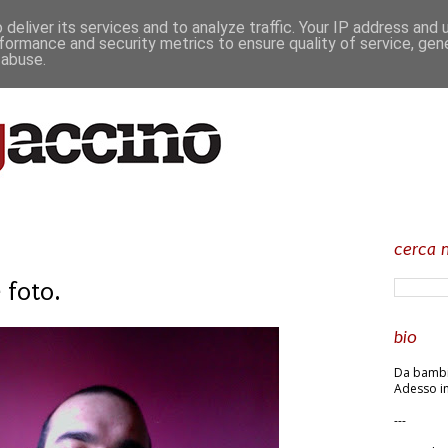
deliver its services and to analyze traffic. Your IP address and
formance and security metrics to ensure quality of service, ge
 abuse.
cerca n
 foto.
bio
Da bambin
Adesso in
---