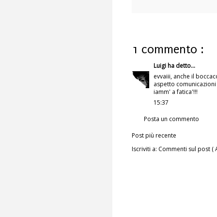
1 commento :
Luigi
ha detto...
evvaiii, anche il bocca
aspetto comunicazioni 
iamm' a fatica'!!!
15:37
Posta un commento
Post più recente
Iscriviti a:
Commenti sul post ( 