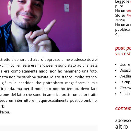
Leggo le
pure.
Ho un
si
Sto su
Twi
tanto)
.
Ho un ac
pubblico 
qui.
post po
vorrest
stretto eleonora ad alzarsi appresso a me e adesso dovrei
Uscire 
 chimico. ieri sera era halloween e sono stato ad una festa
Disast
male era completamente nudo. non ho nemmeno una foto,
Svegli
etta non mi sarebbe servita. io ero stanco. molto stanco.
La cup
già mille aneddoti che potrebbero magnificare la mia
C'erav
 circonda. ma per il momento non ho tempo. devo fare
Plaza 
zione del fatto che sono in america posto un autoritratto
 vede un interruttore inequivocabilmente post-colombino.
rk.
contest
l'alba.
adoles
altr