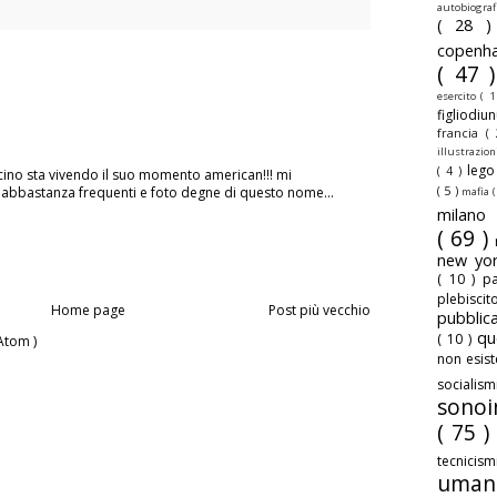
autobiogra
( 28 
copenh
( 47 
esercito
( 1
figliodiu
francia
(
illustrazio
leg
( 4 )
ccino sta vivendo il suo momento american!!! mi
( 5 )
abbastanza frequenti e foto degne di questo nome...
mafia
(
milan
( 69 )
new yo
( 10 )
pa
plebisci
Home page
Post più vecchio
pubbli
qu
( 10 )
Atom )
non esis
sociali
sonoi
( 75 )
tecnicis
uman