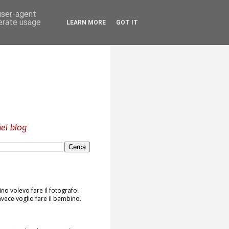
 user-agent
nerate usage
LEARN MORE
GOT IT
el blog
o volevo fare il fotografo.
vece voglio fare il bambino.