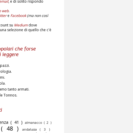
email
,
e di solito rispondo
to web
.
tter
e
Facebook
(ma non così
count su
Medium
dove
una selezione di quello che c'è
polari che forse
i leggere
pazzi.
rologia.
ami.
ola.
amo tanto armati.
de Tonnos.
i
cenza
( 41 )
almanacco
( 2 )
o
( 48 )
andalusia
( 3 )