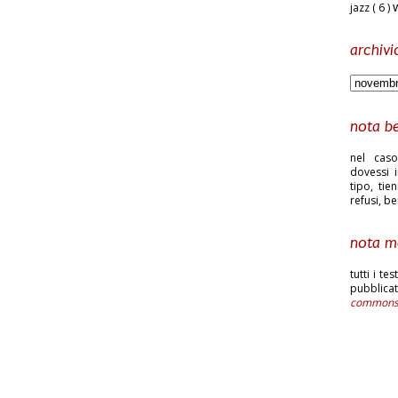
jazz
( 6 )
archivi
nota b
nel caso
dovessi i
tipo, tie
refusi, b
nota m
tutti i te
pubblic
common