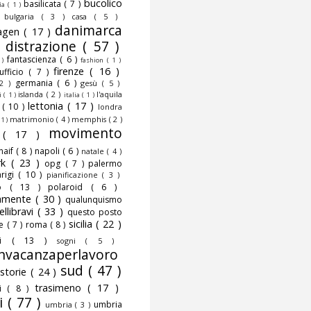
bucolico
basilicata
( 7 )
fia
( 1 )
)
bulgaria
( 3 )
casa
( 5 )
danimarca
agen
( 17 )
)
distrazione
( 57 )
fantascienza
( 6 )
 )
fashion
( 1 )
firenze
( 16 )
nufficio
( 7 )
germania
( 6 )
 2 )
gesù
( 5 )
islanda
( 2 )
l'aquila
ni
( 1 )
italia
( 1 )
lettonia
( 17 )
o
( 10 )
londra
matrimonio
( 4 )
memphis
( 2 )
 1 )
movimento
o
( 17 )
naif
( 8 )
napoli
( 6 )
natale
( 4 )
rk
( 23 )
opg
( 7 )
palermo
rigi
( 10 )
pianificazione
( 3 )
to
( 13 )
polaroid
( 6 )
camente
( 30 )
qualunquismo
ellibravi
( 33 )
questo posto
sicilia
( 22 )
te
( 7 )
roma
( 8 )
smi
( 13 )
sogni
( 5 )
nvacanzaperlavoro
sud
( 47 )
storie
( 24 )
trasimeno
( 17 )
mi
( 8 )
i
( 77 )
umbria
umbria
( 3 )