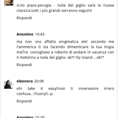
sì,mi piace.perugia - isola del giglio sarà la nuova
classica.tutti i più grandi vorranno seguirti
Rispondi
Anonimo
19:43
ma non sno affatto enigmatica ele! secondo me
l'ammerica ti sta facendo dimenticare la tua lingia
maTre. consigliavo a roberto di andare in vacanza con
il motorino a isola del giglio. ok?? lily island....ok??
Rispondi
eleonora
20:08
ehi take it easy!!non ti innervosire m'ero
confusa...!!!sorry!!:-p
Rispondi
Anonimo
15:30