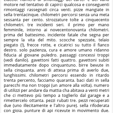
motore nel tentativo di capirci qualcosa e conseguenti
rimontaggi rassegnati circa venti. pizze mangiate in
sella trentacinque. chilometri percorsi senza una meta
sessanta per cento. strozzature tolte a cinquecento
chilometri. tre incidenti seri. il primo per mano
femminile, intorno ai novecentonovanta chilometri.
prima del battesimo. incidente fatale che segna per
sempre la vita del mito. scocche spezzate, telaio
piegato (!), frecce rotte, e cicatrici su tutto il fianco
destro. solo pazienza, cura e amore umano ridanno
fiducia al giovane puledro. passaggi concessi troppi
(vedi danilo). gavettoni fatti quattro. gavettoni subiti
immediatamente dopo cinquantuno. birre bevute in
sella cinquanta. anni di attesa prima di averlo due,
lunghissimi. chilometri percorsi essendo in ritardo
trenta percento, facciamo quaranta. baci dati in sella
parecchi ma non troppi (un amore alla volta). numero
di utilizzi per andare da mattia cha abitava a venti metri
che ci mettevo più tempo a toglierlo dal garage e a
rimettercelo ottanta. pezzi rubati tre. pezzi recuperati
due (uno illecitamente e l'altro pure). sella rifoderata
con gioia. punture di api ricevute in movimento due.