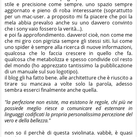
stile e precisione come sempre. uno spazio sempre
aggiornato e pieno di roba interessante (soprattutto
per un mac-user. a proposito mi fa piacere che poi la
mela abbia prevalso anche su uno davvero convinto
che i sony vaio fossero la verità...).
e poi fa approfondimento. davvero! cioè, non come me
che mi giro con pigrizia sempre gli stessi siti. lui come
uno spider è sempre alla ricerca di nuove informazioni,
qualcosa che lo faccia crescere in quello che fa.
qualcosa che metabolizza e spesso condivide col resto
del mondo (ho apprezzato tantissimo la pubblicazione
di un
manuale sul suo logotipo
).
il blog gli ha fatto bene. alle architetture che è riuscito a
tirare su mancava a volte solo la parola, adesso
sembra esserci finalmente anche quella.
"la perfezione non esiste, ma esistono le regole, chi più ne
possiede meglio riesce a comunicare ed esternare in
linguaggi codificati la propria personalissima percezione del
vero e della bellezza."
non so il perchè di questa sviolinata. vabbè, è quasi