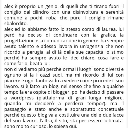
alex è proprio un genio. di quelli che ti tirano fuori il
coniglio dal cilindro con una disinvoltura e serenità
comune a pochi. roba che pure il coniglio rimane
sbalordito.
alex ed io abbiamo fatto lo stesso corso di laurea. lui
però ha deciso di continuare con la grafica, la
progettazione e la comunicazione in genere. ha sempre
avuto talento e adesso lavora in un'agenzia che non
ricordo a perugia. al di là delle sue capacità lo stimo
perchè ha sempre avuto le idee chiare. cosa fare e
come farlo. beato lui.
non ci vediamo più perchè ormai i luoghi sono diversi e
ognuno si fa i cazzi suoi, ma mi ricordo di lui con
piacere e ogni tanto vado a vedere come procede il suo
lavoro. si è fatto un
blog
. nel senso che fino a qualche
tempo fa era ospite di blogger, poi ha deciso di passare
a wordpress (piattaforma di gran lunga migliore.
quando mi deciderò a perderci tempo?). ma il
passaggio è stato anche e soprattutto concettuale
perchè questo blog va a costituire una delle due facce
del suo lavoro. l'altra, il sito, sta per essere ultimata.
sono molto curioso. lo spiega
qui
.