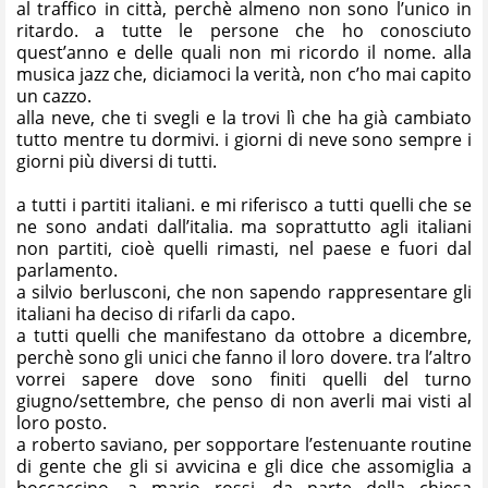
al traffico in città, perchè almeno non sono l’unico in
ritardo. a tutte le persone che ho conosciuto
quest’anno e delle quali non mi ricordo il nome. alla
musica jazz che, diciamoci la verità, non c’ho mai capito
un cazzo.
alla neve, che ti svegli e la trovi lì che ha già cambiato
tutto mentre tu dormivi. i giorni di neve sono sempre i
giorni più diversi di tutti.
a tutti i partiti italiani. e mi riferisco a tutti quelli che se
ne sono andati dall’italia. ma soprattutto agli italiani
non partiti, cioè quelli rimasti, nel paese e fuori dal
parlamento.
a silvio berlusconi, che non sapendo rappresentare gli
italiani ha deciso di rifarli da capo.
a tutti quelli che manifestano da ottobre a dicembre,
perchè sono gli unici che fanno il loro dovere. tra l’altro
vorrei sapere dove sono finiti quelli del turno
giugno/settembre, che penso di non averli mai visti al
loro posto.
a roberto saviano, per sopportare l’estenuante routine
di gente che gli si avvicina e gli dice che assomiglia a
boccaccino. a mario rossi, da parte della chiesa