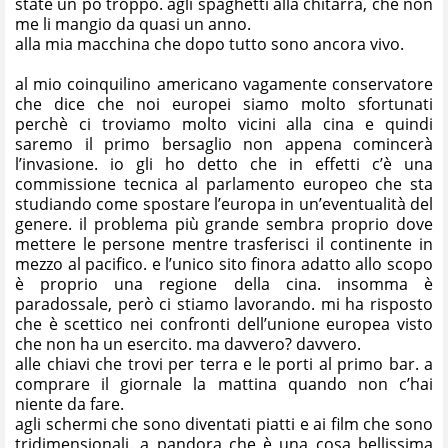
state un pò troppo. agli spaghetti alla chitarra, che non
me li mangio da quasi un anno.
alla mia macchina che dopo tutto sono ancora vivo.
al mio coinquilino americano vagamente conservatore
che dice che noi europei siamo molto sfortunati
perchè ci troviamo molto vicini alla cina e quindi
saremo il primo bersaglio non appena comincerà
l’invasione. io gli ho detto che in effetti c’è una
commissione tecnica al parlamento europeo che sta
studiando come spostare l’europa in un’eventualità del
genere. il problema più grande sembra proprio dove
mettere le persone mentre trasferisci il continente in
mezzo al pacifico. e l’unico sito finora adatto allo scopo
è proprio una regione della cina. insomma è
paradossale, però ci stiamo lavorando. mi ha risposto
che è scettico nei confronti dell’unione europea visto
che non ha un esercito. ma davvero? davvero.
alle chiavi che trovi per terra e le porti al primo bar. a
comprare il giornale la mattina quando non c’hai
niente da fare.
agli schermi che sono diventati piatti e ai film che sono
tridimensionali. a pandora che è una cosa bellissima