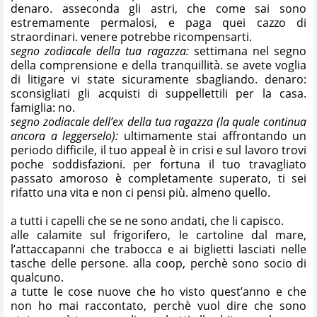
denaro. asseconda gli astri, che come sai sono
estremamente permalosi, e paga quei cazzo di
straordinari. venere potrebbe ricompensarti.
segno zodiacale della tua ragazza:
settimana nel segno
della comprensione e della tranquillità. se avete voglia
di litigare vi state sicuramente sbagliando. denaro:
sconsigliati gli acquisti di suppellettili per la casa.
famiglia: no.
segno zodiacale dell’ex della tua ragazza (la quale continua
ancora a leggerselo):
ultimamente stai affrontando un
periodo difficile, il tuo appeal è in crisi e sul lavoro trovi
poche soddisfazioni. per fortuna il tuo travagliato
passato amoroso è completamente superato, ti sei
rifatto una vita e non ci pensi più. almeno quello.
a tutti i capelli che se ne sono andati, che li capisco.
alle calamite sul frigorifero, le cartoline dal mare,
l’attaccapanni che trabocca e ai biglietti lasciati nelle
tasche delle persone. alla coop, perchè sono socio di
qualcuno.
a tutte le cose nuove che ho visto quest’anno e che
non ho mai raccontato, perchè vuol dire che sono