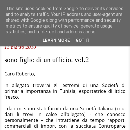
This site uses cookies from Google to deliver its services
and to analyze traffic. Your IP address and user-agent are
shared with Google along with performance and security
metrics to ensure quality of service, generate usage
statistics, and to detect and address abuse.
LEARN MORE
GOT IT
13 marzo 2010
sono figlio di un ufficio. vol.2
Caro Roberto,
in allegato troverai gli estremi di una Società di
primaria importanza in Tunisia, esportatrice di ittico
fresco.
I dati mi sono stati forniti da una Società Italiana (i cui
dati li trovi in calce all’allegato) - che conosco
personalmente – che intrattiene da tempo rapporti
commerciali di import con la succitata Controparte