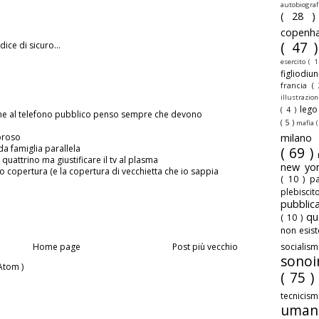
autobiogra
( 28 
copenh
( 47 
ice di sicuro...
esercito
( 1
figliodiu
francia
(
illustrazio
leg
( 4 )
e al telefono pubblico penso sempre che devono
( 5 )
mafia
(
oroso
milan
a famiglia parallela
( 69 )
n quattrino ma giustificare il tv al plasma
new yo
tto copertura (e la copertura di vecchietta che io sappia
( 10 )
pa
plebisci
pubbli
qu
( 10 )
non esis
Home page
Post più vecchio
sociali
sonoi
Atom )
( 75 )
tecnicis
uman