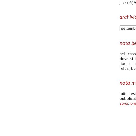
jazz
( 6 )
archivi
nota b
nel caso
dovessi i
tipo, tie
refusi, b
nota m
tutti i te
pubblic
common