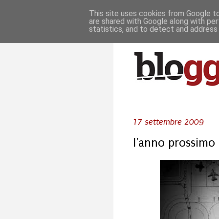
This site uses cookies from Google to 
are shared with Google along with per
statistics, and to detect and address
17 settembre 2009
l'anno prossimo 