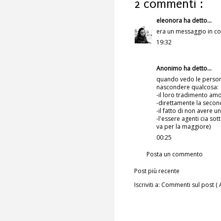
2 commenti :
eleonora
ha detto...
era un messaggio in cod
19:32
Anonimo ha detto...
quando vedo le person
nascondere qualcosa:
-il loro tradimento am
-direttamente la second
-il fatto di non avere u
-l'essere agenti cia so
va per la maggiore)
00:25
Posta un commento
Post più recente
Iscriviti a:
Commenti sul post ( 