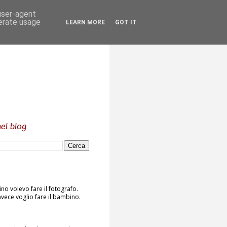
 user-agent
nerate usage
LEARN MORE
GOT IT
el blog
o volevo fare il fotografo.
vece voglio fare il bambino.