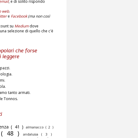
email
,
e di solito rispondo
to web
.
tter
e
Facebook
(ma non così
count su
Medium
dove
una selezione di quello che c'è
polari che forse
i leggere
pazzi.
rologia.
ami.
ola.
amo tanto armati.
de Tonnos.
i
cenza
( 41 )
almanacco
( 2 )
o
( 48 )
andalusia
( 3 )