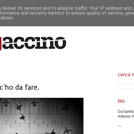
deliver its services and to analyze traffic. Your IP address and
formance and security metrics to ensure quality of service, ge
 abuse.
cerca n
c'ho da fare.
bio
Da bambin
Adesso in
---