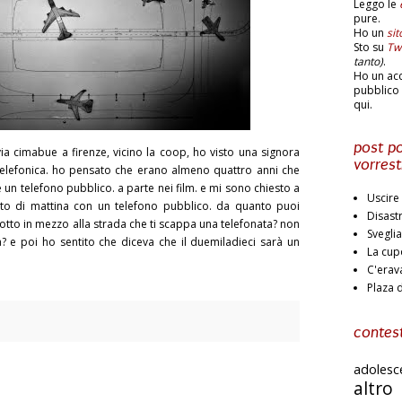
Leggo le
pure.
Ho un
si
Sto su
Twi
tanto)
.
Ho un ac
pubblico 
qui.
post po
via cimabue a firenze, vicino la coop, ho visto una signora
vorrest
telefonica. ho pensato che erano almeno quattro anni che
n telefono pubblico. a parte nei film. e mi sono chiesto a
Uscire 
otto di mattina con un telefono pubblico. da quanto puoi
Disast
e otto in mezzo alla strada che ti scappa una telefonata? non
Svegli
a? e poi ho sentito che diceva che il duemiladieci sarà un
La cup
C'erav
Plaza 
contest
adoles
altr