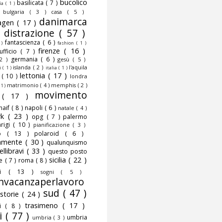
bucolico
basilicata
( 7 )
fia
( 1 )
)
bulgaria
( 3 )
casa
( 5 )
danimarca
agen
( 17 )
)
distrazione
( 57 )
fantascienza
( 6 )
 )
fashion
( 1 )
firenze
( 16 )
nufficio
( 7 )
germania
( 6 )
 2 )
gesù
( 5 )
islanda
( 2 )
l'aquila
ni
( 1 )
italia
( 1 )
lettonia
( 17 )
o
( 10 )
londra
matrimonio
( 4 )
memphis
( 2 )
 1 )
movimento
o
( 17 )
naif
( 8 )
napoli
( 6 )
natale
( 4 )
rk
( 23 )
opg
( 7 )
palermo
rigi
( 10 )
pianificazione
( 3 )
to
( 13 )
polaroid
( 6 )
camente
( 30 )
qualunquismo
ellibravi
( 33 )
questo posto
sicilia
( 22 )
te
( 7 )
roma
( 8 )
smi
( 13 )
sogni
( 5 )
nvacanzaperlavoro
sud
( 47 )
storie
( 24 )
trasimeno
( 17 )
mi
( 8 )
i
( 77 )
umbria
umbria
( 3 )