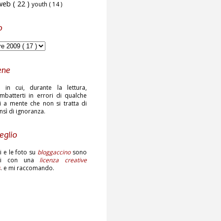
web
( 22 )
youth
( 14 )
o
ene
 in cui, durante la lettura,
mbatterti in errori di qualche
ni a mente che non si tratta di
ensì di ignoranza.
eglio
sti e le foto su
bloggaccino
sono
ati con una
licenza creative
s
. e mi raccomando.