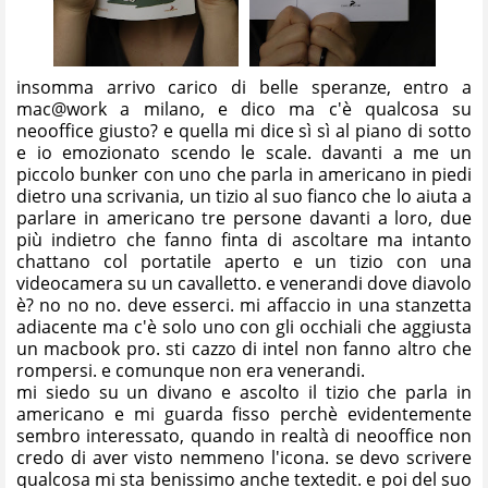
insomma arrivo carico di belle speranze, entro a
mac@work a milano, e dico ma c'è qualcosa su
neooffice giusto? e quella mi dice sì sì al piano di sotto
e io emozionato scendo le scale. davanti a me un
piccolo bunker con uno che parla in americano in piedi
dietro una scrivania, un tizio al suo fianco che lo aiuta a
parlare in americano tre persone davanti a loro, due
più indietro che fanno finta di ascoltare ma intanto
chattano col portatile aperto e un tizio con una
videocamera su un cavalletto. e venerandi dove diavolo
è? no no no. deve esserci. mi affaccio in una stanzetta
adiacente ma c'è solo uno con gli occhiali che aggiusta
un macbook pro. sti cazzo di intel non fanno altro che
rompersi. e comunque non era venerandi.
mi siedo su un divano e ascolto il tizio che parla in
americano e mi guarda fisso perchè evidentemente
sembro interessato, quando in realtà di neooffice non
credo di aver visto nemmeno l'icona. se devo scrivere
qualcosa mi sta benissimo anche textedit. e poi del suo