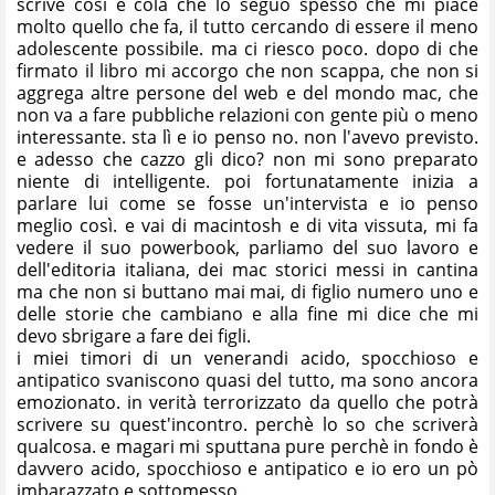
scrive così e colà che lo seguo spesso che mi piace
molto quello che fa, il tutto cercando di essere il meno
adolescente possibile. ma ci riesco poco. dopo di che
firmato il libro mi accorgo che non scappa, che non si
aggrega altre persone del web e del mondo mac, che
non va a fare pubbliche relazioni con gente più o meno
interessante. sta lì e io penso no. non l'avevo previsto.
e adesso che cazzo gli dico? non mi sono preparato
niente di intelligente. poi fortunatamente inizia a
parlare lui come se fosse un'intervista e io penso
meglio così. e vai di macintosh e di vita vissuta, mi fa
vedere il suo powerbook, parliamo del suo lavoro e
dell'editoria italiana, dei mac storici messi in cantina
ma che non si buttano mai mai, di figlio numero uno e
delle storie che cambiano e alla fine mi dice che mi
devo sbrigare a fare dei figli.
i miei timori di un venerandi acido, spocchioso e
antipatico svaniscono quasi del tutto, ma sono ancora
emozionato. in verità terrorizzato da quello che potrà
scrivere su quest'incontro. perchè lo so che scriverà
qualcosa. e magari mi sputtana pure perchè in fondo è
davvero acido, spocchioso e antipatico e io ero un pò
imbarazzato e sottomesso.