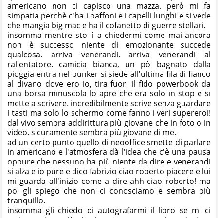
americano non ci capisco una mazza. però mi fa
simpatia perchè c'ha i baffoni e i capelli lunghi e si vede
che mangia big mac e ha il cofanetto di guerre stellari.
insomma mentre sto lì a chiedermi come mai ancora
non è successo niente di emozionante succede
qualcosa. arriva venerandi. arriva venerandi al
rallentatore. camicia bianca, un pò bagnato dalla
pioggia entra nel bunker si siede all'ultima fila di fianco
al divano dove ero io, tira fuori il fido powerbook da
una borsa minuscola lo apre che era solo in stop e si
mette a scrivere. incredibilmente scrive senza guardare
i tasti ma solo lo schermo come fanno i veri supereroi!
dal vivo sembra addirittura più giovane che in foto o in
video. sicuramente sembra più giovane di me.
ad un certo punto quello di neooffice smette di parlare
in americano e l'atmosfera dà l'idea che c'è una pausa
oppure che nessuno ha più niente da dire e venerandi
si alza e io pure e dico fabrizio ciao roberto piacere e lui
mi guarda all'inizio come a dire ahh ciao roberto! ma
poi gli spiego che non ci conosciamo e sembra più
tranquillo.
insomma gli chiedo di autografarmi il libro se mi ci