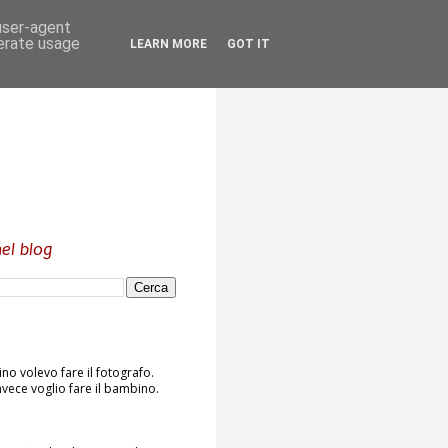
 user-agent
nerate usage
LEARN MORE
GOT IT
el blog
o volevo fare il fotografo.
vece voglio fare il bambino.