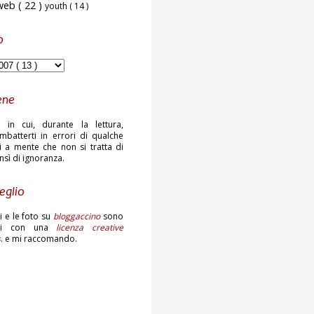
web
( 22 )
youth
( 14 )
o
ene
 in cui, durante la lettura,
mbatterti in errori di qualche
ni a mente che non si tratta di
ensì di ignoranza.
eglio
sti e le foto su
bloggaccino
sono
ati con una
licenza creative
s
. e mi raccomando.