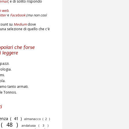
email
,
e di solito rispondo
to web
.
tter
e
Facebook
(ma non così
count su
Medium
dove
una selezione di quello che c'è
polari che forse
i leggere
pazzi.
rologia.
ami.
ola.
amo tanto armati.
de Tonnos.
i
cenza
( 41 )
almanacco
( 2 )
o
( 48 )
andalusia
( 3 )