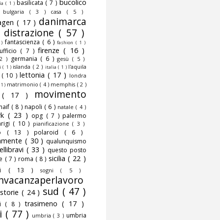
bucolico
basilicata
( 7 )
fia
( 1 )
)
bulgaria
( 3 )
casa
( 5 )
danimarca
agen
( 17 )
)
distrazione
( 57 )
fantascienza
( 6 )
 )
fashion
( 1 )
firenze
( 16 )
nufficio
( 7 )
germania
( 6 )
 2 )
gesù
( 5 )
islanda
( 2 )
l'aquila
ni
( 1 )
italia
( 1 )
lettonia
( 17 )
o
( 10 )
londra
matrimonio
( 4 )
memphis
( 2 )
 1 )
movimento
o
( 17 )
naif
( 8 )
napoli
( 6 )
natale
( 4 )
rk
( 23 )
opg
( 7 )
palermo
rigi
( 10 )
pianificazione
( 3 )
to
( 13 )
polaroid
( 6 )
camente
( 30 )
qualunquismo
ellibravi
( 33 )
questo posto
sicilia
( 22 )
te
( 7 )
roma
( 8 )
smi
( 13 )
sogni
( 5 )
nvacanzaperlavoro
sud
( 47 )
storie
( 24 )
trasimeno
( 17 )
mi
( 8 )
i
( 77 )
umbria
umbria
( 3 )