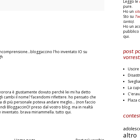
Leggo le
pure.
Ho un
si
Sto su
Twi
tanto)
.
Ho un ac
pubblico 
qui.
post po
..incomprensione...bloggaccino l'ho inventato IO su
gh
vorrest
Uscire 
Disast
Svegli
La cup
leorora è giustamente dovuto perchè lei mi ha detto
C'erav
li cambi il nome? facendomi riflettere. ho pensato che
Plaza 
a di più personale poteva andare meglio... (non faccio
indi BloggaccinO! preso dal vostro blog. ma in realtà
 inventato. brava miriammella. tutto qui.
contest
adoles
altr