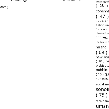
Home page
Post più vecchio
autobiogra
( 28 
Atom )
copenh
( 47 
esercito
( 1
figliodiu
francia
(
illustrazio
leg
( 4 )
( 5 )
mafia
(
milan
( 69 )
new yo
( 10 )
pa
plebisci
pubbli
qu
( 10 )
non esis
sociali
sonoi
( 75 )
tecnicis
uman