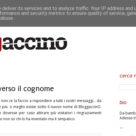
deliver its services and to analyze traffic. Your IP address and
formance and security metrics to ensure quality of service, ge
 abuse.
cerca n
verso il cognome
non ce la faccio a rispondere a tutti i vostri messaggi... da
bio
più. o meglio esiste sotto il nuovo nome di BloggaccinO.
dovesse per caso attirare più visitatori i ringraziamenti
Da bambin
Adesso in
 non so chi lo ha inventato ma è simpatico.
---