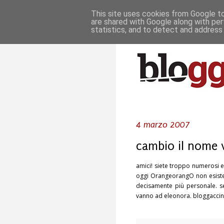
This site uses cookies from Google to 
are shared with Google along with per
statistics, and to detect and address
4 marzo 2007
cambio il nome 
amici! siete troppo numerosi e 
oggi OrangeorangO non esiste 
decisamente più personale. se 
vanno ad eleonora. bloggaccino