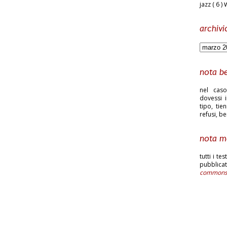
jazz
( 6 )
archivi
nota b
nel caso
dovessi i
tipo, tie
refusi, b
nota m
tutti i te
pubblic
common