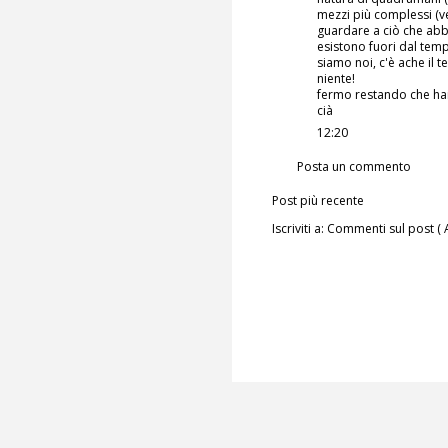
mezzi più complessi (ved
guardare a ciò che abbia
esistono fuori dal temp
siamo noi, c'è ache il 
niente!
fermo restando che hai 
cià
12:20
Posta un commento
Post più recente
Iscriviti a:
Commenti sul post ( 