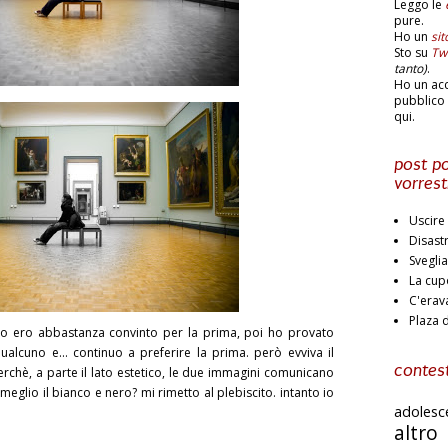
Leggo le
pure.
Ho un
si
Sto su
Twi
tanto)
.
Ho un ac
pubblico 
qui.
post po
vorrest
Uscire 
Disast
Svegli
La cup
C'erav
Plaza 
 io ero abbastanza convinto per la prima, poi ho provato
ualcuno e... continuo a preferire la prima. però evviva il
contest
rchè, a parte il lato estetico, le due immagini comunicano
 meglio il bianco e nero? mi rimetto al plebiscito. intanto io
adoles
altr