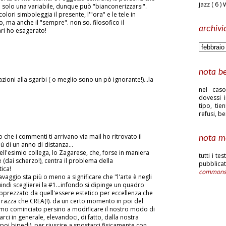
jazz
( 6 )
solo una variabile, dunque può "bianconerizzarsi".
olori simboleggia il presente, l'"ora" e le tele in
o, ma anche il "sempre". non so. filosofico il
archivi
ri ho esagerato!
nota b
ioni alla sgarbi ( o meglio sono un pò ignorante!)...la
nel caso
dovessi i
tipo, tie
refusi, b
he i commenti ti arrivano via mail ho ritrovato il
nota m
iù di un anno di distanza...
ll'esimio collega, lo Zagarese, che, forse in maniera
tutti i te
 (dai scherzo!), centra il problema della
pubblic
ica!
common
avaggio sta più o meno a significare che "l'arte è negli
uindi sceglierei la #1...infondo si dipinge un quadro
prezzato da quell'essere estetico per eccellenza che
 razza che CREA(!). da un certo momento in poi del
mo cominciato persino a modificare il nostro modo di
ci in generale, elevandoci, di fatto, dalla nostra
oi bipedi), per riuscire a spostarci fisicamente con