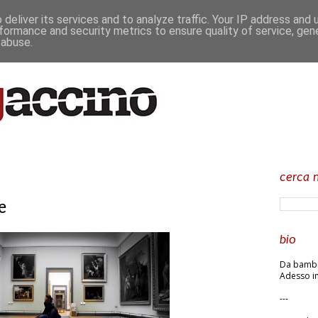
deliver its services and to analyze traffic. Your IP address and
formance and security metrics to ensure quality of service, ge
 abuse.
cerca n
e
bio
Da bambin
Adesso in
---