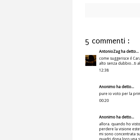
5 commenti :
AntonioZag
ha detto...
come suggerisce il Cara
alto senza dubbio...ti 
12:38
Anonimo ha detto...
pure io voto per la pri
00:20
Anonimo ha detto...
allora. quando ho visto
perdere la visione estet
mi sono concentrata sul
quadri dona loro una so