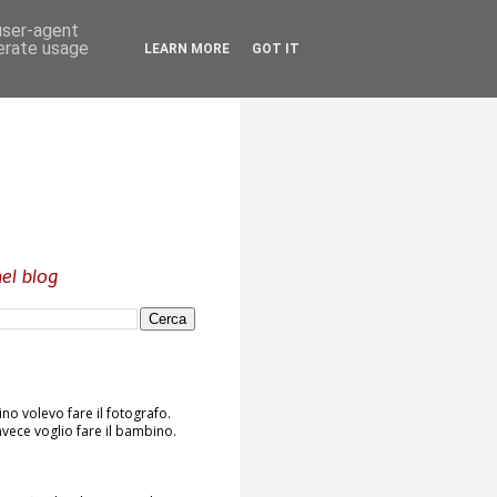
 user-agent
nerate usage
LEARN MORE
GOT IT
el blog
o volevo fare il fotografo.
vece voglio fare il bambino.