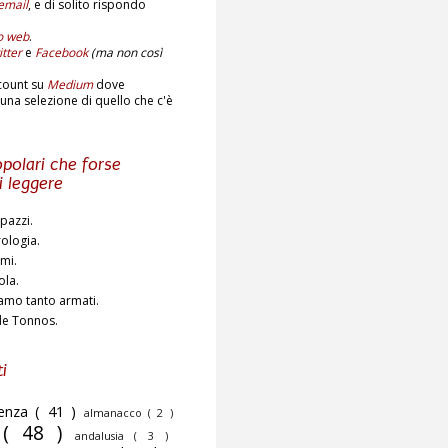
email
,
e di solito rispondo
to web
.
tter
e
Facebook
(ma non così
count su
Medium
dove
una selezione di quello che c'è
polari che forse
i leggere
pazzi.
rologia.
ami.
ola.
amo tanto armati.
de Tonnos.
i
cenza
( 41 )
almanacco
( 2 )
o
( 48 )
andalusia
( 3 )