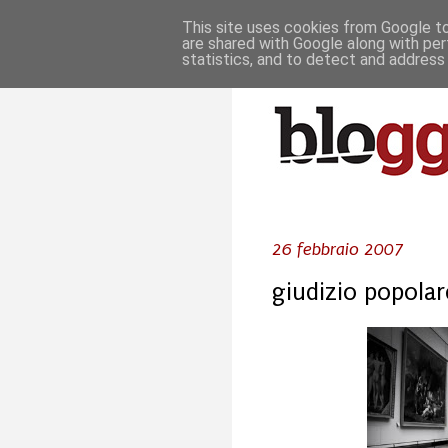
This site uses cookies from Google to 
are shared with Google along with per
statistics, and to detect and address
26 febbraio 2007
giudizio popolar