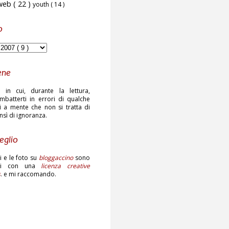
web
( 22 )
youth
( 14 )
o
ene
 in cui, durante la lettura,
mbatterti in errori di qualche
ni a mente che non si tratta di
ensì di ignoranza.
eglio
sti e le foto su
bloggaccino
sono
ati con una
licenza creative
s
. e mi raccomando.