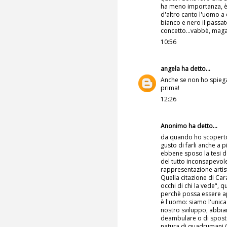
ha meno importanza, è 
d'altro canto l'uomo a c
bianco e nero il passat
concetto...vabbè, maga
10:56
angela
ha detto...
Anche se non ho spiegaz
prima!
12:26
Anonimo ha detto...
da quando ho scoperto c
gusto di farli anche a p
ebbene sposo la tesi de
del tutto inconsapevole
rappresentazione artist
Quella citazione di Car
occhi di chi la vede", q
perchè possa essere ap
è l'uomo: siamo l'unica
nostro sviluppo, abbia
deambulare o di spostar
natura di quadrumani (p