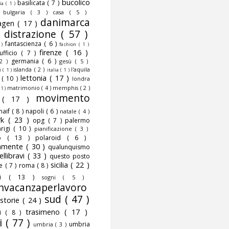
bucolico
basilicata
( 7 )
fia
( 1 )
)
bulgaria
( 3 )
casa
( 5 )
danimarca
agen
( 17 )
)
distrazione
( 57 )
fantascienza
( 6 )
 )
fashion
( 1 )
firenze
( 16 )
nufficio
( 7 )
germania
( 6 )
 2 )
gesù
( 5 )
islanda
( 2 )
l'aquila
ni
( 1 )
italia
( 1 )
lettonia
( 17 )
o
( 10 )
londra
matrimonio
( 4 )
memphis
( 2 )
 1 )
movimento
o
( 17 )
naif
( 8 )
napoli
( 6 )
natale
( 4 )
rk
( 23 )
opg
( 7 )
palermo
rigi
( 10 )
pianificazione
( 3 )
to
( 13 )
polaroid
( 6 )
camente
( 30 )
qualunquismo
ellibravi
( 33 )
questo posto
sicilia
( 22 )
te
( 7 )
roma
( 8 )
smi
( 13 )
sogni
( 5 )
nvacanzaperlavoro
sud
( 47 )
storie
( 24 )
trasimeno
( 17 )
mi
( 8 )
i
( 77 )
umbria
umbria
( 3 )