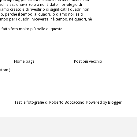
i le astronavi). Solo a noi è dato il privilegio di
mo creato e di rivestirlo di significati! I quadri non
o, perchè il tempo, ai quadri, lo diamo noi: se ci
tempo per i quadri...viceversa, nè tempo, nè quadri, nè
fatto foto molto più belle di queste...
Home page
Post più vecchio
Atom )
Testi e fotografie di Roberto Boccaccino. Powered by
Blogger
.