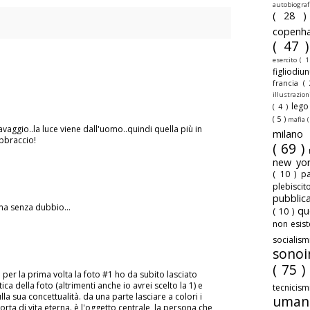
autobiogra
( 28 
copenh
( 47 
esercito
( 1
figliodiu
francia
(
illustrazio
leg
( 4 )
( 5 )
mafia
(
vaggio..la luce viene dall'uomo..quindi quella più in
milan
abbraccio!
( 69 )
new yo
( 10 )
pa
plebisci
pubbli
ma senza dubbio...
qu
( 10 )
non esis
sociali
sonoi
( 75 )
 per la prima volta la foto #1 ho da subito lasciato
ica della foto (altrimenti anche io avrei scelto la 1) e
tecnicis
la sua concettualità. da una parte lasciare a colori i
uman
rta di vita eterna. è l'oggetto centrale, la persona che